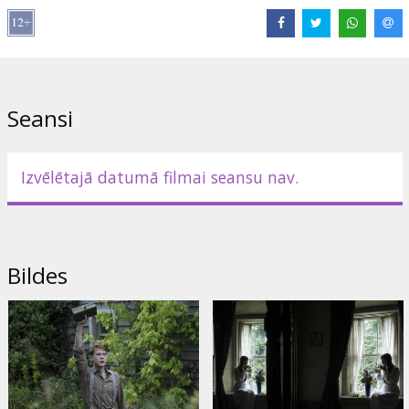
Režisors:
Sergio G. Sánchez
Lomās:
Mia Goth
,
Charlie Heaton
,
Anya Taylor-Joy
,
George
MacKay
Saites:
IMDB
,
Facebook
Seansi
Izvēlētajā datumā filmai seansu nav.
Bildes