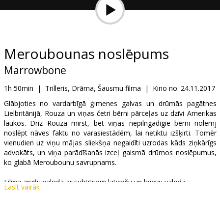
Dāvanu
kartes
Uzkodas
Meroubounas noslēpums
Marrowbone
B2B
1h 50min
|
Trilleris, Drāma, Šausmu filma
|
Kino no:
24.11.2017
Kino
Glābjoties no vardarbīgā ģimenes galvas un drūmās pagātnes
Lielbritānijā, Rouza un viņas četri bērni pārceļas uz dzīvi Amerikas
Klubs
laukos. Drīz Rouza mirst, bet viņas nepilngadīgie bērni nolemj
noslēpt nāves faktu no varasiestādēm, lai netiktu izšķirti. Tomēr
vienudien uz viņu mājas sliekšņa negaidīti uzrodas kāds ziņkārīgs
advokāts, un viņa parādīšanās izceļ gaismā drūmos noslēpumus,
ko glabā Meroubounu savrupnams.
Filma angļu valodā ar subtitriem latviešu un krievu valodā.
Lasīt vairāk
Izplatītājs:
Acme Film SIA