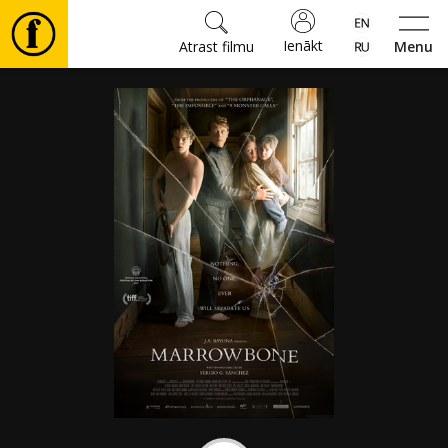
Ienākt
Atrast filmu
Menu
Filmas
🎵
Biļetes
Kultūra
Pasākumi
Ziņas