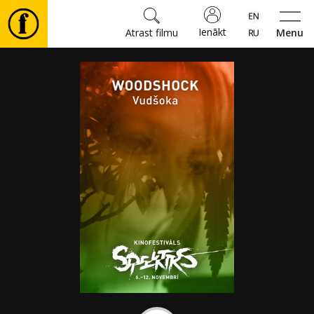
Ienākt
Atrast filmu
Menu
Filmas
🎵
Biļetes
Kultūra
Pasākumi
Ziņas