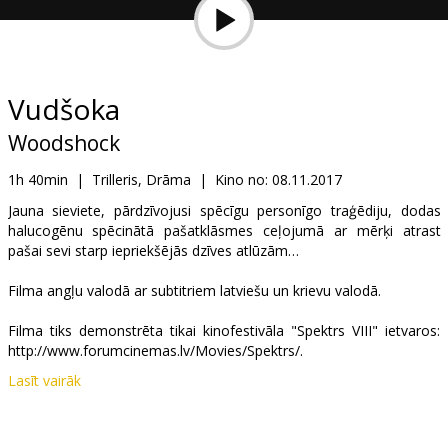
Dāvanu
kartes
Uzkodas
Vudšoka
Woodshock
B2B
1h 40min
|
Trilleris, Drāma
|
Kino no:
08.11.2017
Kino
Jauna sieviete, pārdzīvojusi spēcīgu personīgo traģēdiju, dodas
halucogēnu spēcinātā pašatklāsmes ceļojumā ar mērķi atrast
Klubs
pašai sevi starp iepriekšējās dzīves atlūzām…
Filma angļu valodā ar subtitriem latviešu un krievu valodā.
Filma tiks demonstrēta tikai kinofestivāla "Spektrs VIII" ietvaros:
http://www.forumcinemas.lv/Movies/Spektrs/.
Lasīt vairāk
Izplatītājs:
Acme Film SIA
Režisors:
Kate Mulleavy
,
Laura Mulleavy