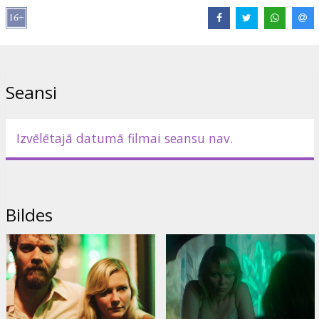
Lomās:
Kirsten Dunst
,
Pilou Asbæk
,
Joe Cole
Saites:
IMDB
,
Facebook
,
Oficiālā mājas lapa
,
Kinofestivāls
"Spektrs"
Seansi
Izvēlētajā datumā filmai seansu nav.
Bildes