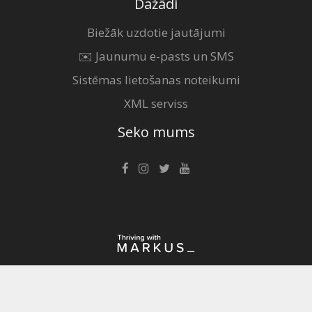
Dažādi
Biežāk uzdotie jautājumi
✉️ Jaunumu e-pasts un SMS
Sistēmas lietošanas noteikumi
XML serviss
Seko mums