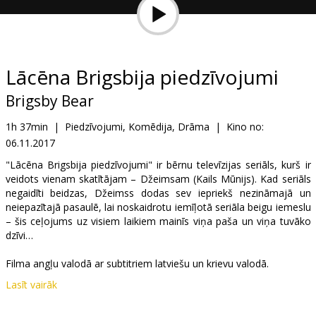
Dāvanu
kartes
Uzkodas
Lācēna Brigsbija piedzīvojumi
Brigsby Bear
B2B
1h 37min
|
Piedzīvojumi, Komēdija, Drāma
|
Kino no:
06.11.2017
Kino
Klubs
"Lācēna Brigsbija piedzīvojumi" ir bērnu televīzijas seriāls, kurš ir
veidots vienam skatītājam – Džeimsam (Kails Mūnijs). Kad seriāls
negaidīti beidzas, Džeimss dodas sev iepriekš nezināmajā un
neiepazītajā pasaulē, lai noskaidrotu iemīļotā seriāla beigu iemeslu
– šis ceļojums uz visiem laikiem mainīs viņa paša un viņa tuvāko
dzīvi…
Filma angļu valodā ar subtitriem latviešu un krievu valodā.
Lasīt vairāk
Filma tiks demonstrēta tikai kinofestivāla "Spektrs VIII" ietvaros:
http://www.forumcinemas.lv/Movies/Spektrs/.