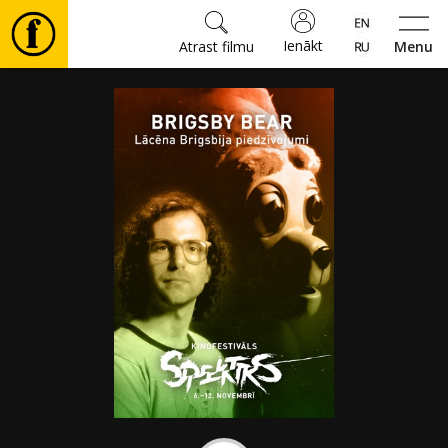
Ienākt
Atrast filmu
Menu
Filmas
🎵
Biļetes
Kultūra
Pasākumi
Ziņas