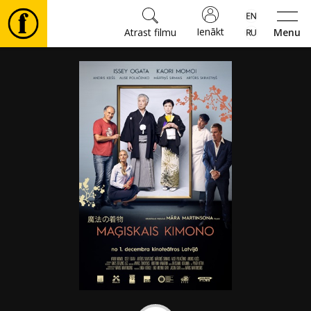
Ienākt
Atrast filmu
Menu
Filmas
🎵
Biļetes
Kultūra
Pasākumi
Ziņas