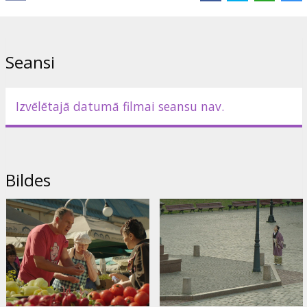
Lomās:
Kaori Momoi
,
Issey Ogata
,
Artūrs Skrastiņš
,
Mārtiņš
Sirmais
,
Alise Polačenko
,
Andris Keišs
Saites:
IMDB
,
Facebook
Seansi
Izvēlētajā datumā filmai seansu nav.
Bildes