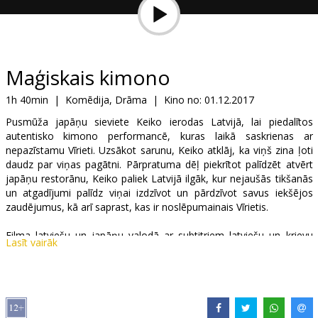
Dāvanu
kartes
Uzkodas
Maģiskais kimono
1h 40min
|
Komēdija, Drāma
|
Kino no:
01.12.2017
B2B
Pusmūža japāņu sieviete Keiko ierodas Latvijā, lai piedalītos
autentisko kimono performancē, kuras laikā saskrienas ar
Kino
nepazīstamu Vīrieti. Uzsākot sarunu, Keiko atklāj, ka viņš zina ļoti
daudz par viņas pagātni. Pārpratuma dēļ piekrītot palīdzēt atvērt
Klubs
japāņu restorānu, Keiko paliek Latvijā ilgāk, kur nejaušās tikšanās
un atgadījumi palīdz viņai izdzīvot un pārdzīvot savus iekšējos
zaudējumus, kā arī saprast, kas ir noslēpumainais Vīrietis.
Filma latviešu un japāņu valodā ar subtitriem latviešu un krievu
Lasīt vairāk
valodā.
Izplatītājs:
Nodibinājums MM art
Režisors:
Māris Martinsons