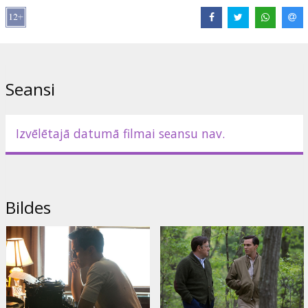
Izplatītājs:
Acme Film SIA
Režisors:
Danny Strong
Lomās:
Nicholas Hoult
,
Kevin Spacey
,
Victor Garber
,
Zoey Deutch
,
Sarah Paulson
Saites:
IMDB
Seansi
Izvēlētajā datumā filmai seansu nav.
Bildes