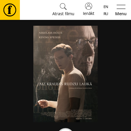
Ienākt
Atrast filmu
Menu
Filmas
🎵
Biļetes
Kultūra
Pasākumi
Ziņas