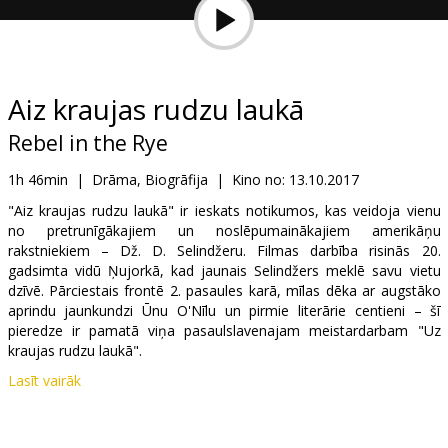
Dāvanu
kartes
Uzkodas
Aiz kraujas rudzu laukā
Rebel in the Rye
B2B
1h 46min
|
Drāma, Biogrāfija
|
Kino no:
13.10.2017
Kino
"Aiz kraujas rudzu laukā" ir ieskats notikumos, kas veidoja vienu
no pretrunīgākajiem un noslēpumainākajiem amerikāņu
Klubs
rakstniekiem – Dž. D. Selindžeru. Filmas darbība risinās 20.
gadsimta vidū Ņujorkā, kad jaunais Selindžers meklē savu vietu
dzīvē. Pārciestais frontē 2. pasaules karā, mīlas dēka ar augstāko
aprindu jaunkundzi Ūnu O'Nīlu un pirmie literārie centieni – šī
pieredze ir pamatā viņa pasaulslavenajam meistardarbam "Uz
kraujas rudzu laukā".
Lasīt vairāk
Filma angļu valodā ar subtitriem latviešu un krievu valodā.