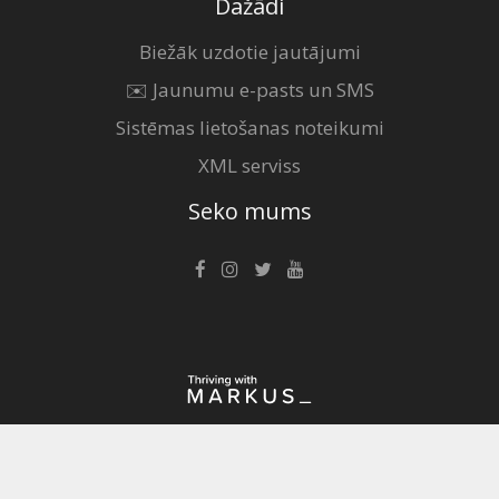
Dažādi
Biežāk uzdotie jautājumi
✉️ Jaunumu e-pasts un SMS
Sistēmas lietošanas noteikumi
XML serviss
Seko mums