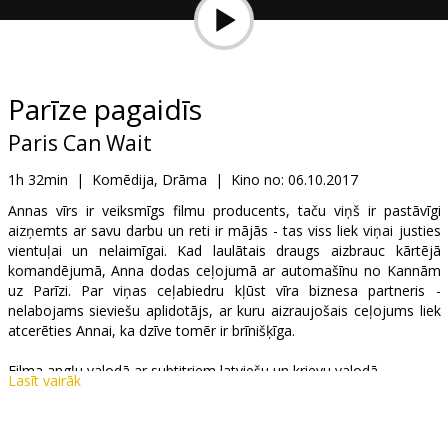
Dāvanu
kartes
Uzkodas
Parīze pagaidīs
Paris Can Wait
B2B
1h 32min
|
Komēdija, Drāma
|
Kino no:
06.10.2017
Kino
Annas vīrs ir veiksmīgs filmu producents, taču viņš ir pastāvīgi
aizņemts ar savu darbu un reti ir mājās - tas viss liek viņai justies
Klubs
vientuļai un nelaimīgai. Kad laulātais draugs aizbrauc kārtējā
komandējumā, Anna dodas ceļojumā ar automašīnu no Kannām
uz Parīzi. Par viņas ceļabiedru kļūst vīra biznesa partneris -
nelabojams sieviešu aplidotājs, ar kuru aizraujošais ceļojums liek
atcerēties Annai, ka dzīve tomēr ir brīnišķīga.
Filma angļu valodā ar subtitriem latviešu un krievu valodā.
Lasīt vairāk
Izplatītājs:
Latvian Theatrical Distribution