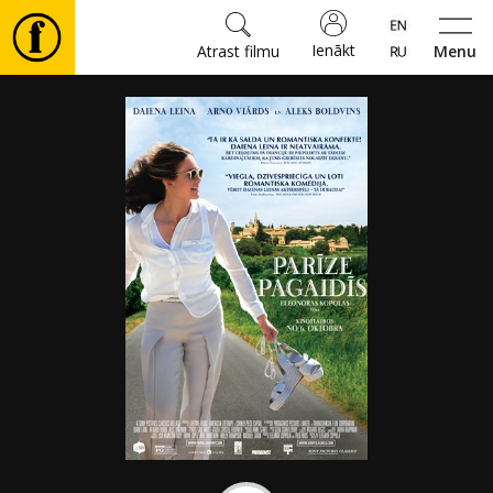
Ienākt
Atrast filmu
Menu
Filmas
🎵
Biļetes
Kultūra
Pasākumi
Ziņas