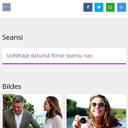
Režisors:
Eleanor Coppola
Lomās:
Diane Lane
,
Alec Baldwin
,
Arnaud Viard
Saites:
IMDB
,
Oficiālā mājas lapa
Seansi
Izvēlētajā datumā filmai seansu nav.
Bildes