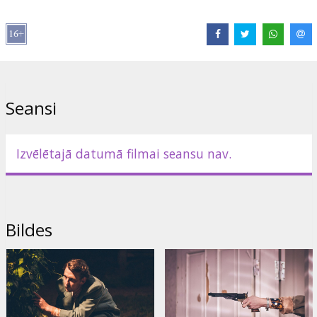
Izplatītājs:
Kino Kults, SIA
Režisors:
Oskars Rupenheits
Lomās:
Lauris Kļaviņš
,
Andris Daugaviņš
,
Jana Rubīna
,
Juris
Riekstiņš
,
Māris Mičerevskis
Saites:
Facebook
Seansi
Izvēlētajā datumā filmai seansu nav.
Bildes