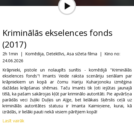
Dāvanu
kartes
Uzkodas
Kriminālās ekselences fonds
(2017)
B2B
2h 1min
|
Komēdija, Detektīvs, Asa sižeta filma
|
Kino no:
24.06.2026
Kino
Klubs
Krāpnieki, pistole un nolaupīts sunītis - komēdijā "Kriminālās
ekselences fonds"! Imants Veide raksta scenāriju seriālam par
krāpniekiem un kopā ar čomu Hariju Kuharjonoku izmēģina
dažādas krāpšanas shēmas. Taču Imants tik ļoti iejūtas jaunajā
tēlā, ka pašam sakārojas kļūt par kriminālo autoritāti. Pie apvāršņa
parādās veci žuļiki Duļķis un Aļģe, bet lielākais šķērslis ceļā uz
kriminālās autoritātes statusu ir Imanta Kaimiņiene, kurai, kā
izrādās, ir lielāki pauti nekā visiem pārējiem kopā!
Lasīt vairāk
Filma latviešu valodā ar subtitriem krievu un angļu valodā.