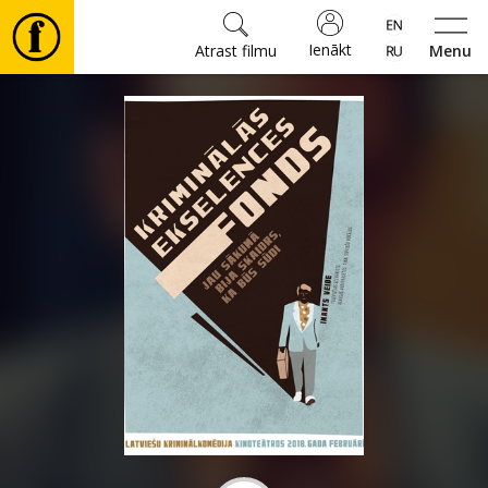
Ienākt
Atrast filmu
Menu
Filmas
🎵
Biļetes
Kultūra
Pasākumi
Ziņas