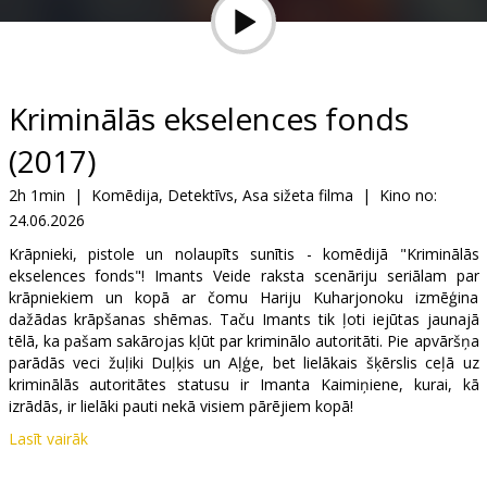
Dāvanu
kartes
Uzkodas
Kriminālās ekselences fonds
(2017)
B2B
2h 1min
|
Komēdija, Detektīvs, Asa sižeta filma
|
Kino no:
24.06.2026
Kino
Klubs
Krāpnieki, pistole un nolaupīts sunītis - komēdijā "Kriminālās
ekselences fonds"! Imants Veide raksta scenāriju seriālam par
krāpniekiem un kopā ar čomu Hariju Kuharjonoku izmēģina
dažādas krāpšanas shēmas. Taču Imants tik ļoti iejūtas jaunajā
tēlā, ka pašam sakārojas kļūt par kriminālo autoritāti. Pie apvāršņa
parādās veci žuļiki Duļķis un Aļģe, bet lielākais šķērslis ceļā uz
kriminālās autoritātes statusu ir Imanta Kaimiņiene, kurai, kā
izrādās, ir lielāki pauti nekā visiem pārējiem kopā!
Lasīt vairāk
Filma latviešu valodā ar subtitriem krievu un angļu valodā.