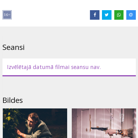
Izplatītājs:
Kino Kults, SIA
Režisors:
Oskars Rupenheits
Lomās:
Lauris Kļaviņš
,
Andris Daugaviņš
,
Jana Rubīna
,
Juris
Riekstiņš
,
Māris Mičerevskis
Saites:
Facebook
Seansi
Izvēlētajā datumā filmai seansu nav.
Bildes