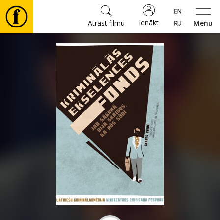
Ienākt
Atrast filmu
Menu
Filmas
🎵
Biļetes
Kultūra
Pasākumi
Ziņas