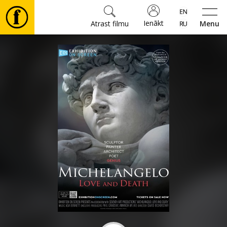
Ienākt
Atrast filmu
Menu
Filmas
🎵
Biļetes
Kultūra
Pasākumi
Ziņas