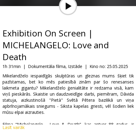
Dāvanu
kartes
Uzkodas
Exhibition On Screen |
MICHELANGELO: Love and
B2B
Death
Kino
1h 31min
|
Dokumentāla filma, Izstāde
|
Kino no:
25.05.2025
Klubs
Mikelandželo iespaidīgās skulptūras un gleznas mums šķiet tik
pazīstamas, bet ko mēs patiesībā zinām par šo renesanses
laikmeta gigantu? Mikelandželo ģenialitāte ir redzama visā, kam
viņš pieskārās. Skaistie un daudzveidīgie darbi, piemēram, Dāvida
statuja, aizkustinošā "Pietà" Svētā Pētera bazilikā un viņa
apbrīnojamākais sniegums - Siksta kapelas griesti, vēl šodien liek
mūsu elpai aizrauties.
Filma “Michelangelo - Love & Death”, kas aptver 88 gadus, ir
Lasīt vairāk
kinematogrāfisks ceļojums pa Eiropas drukas telpām un saloniem,