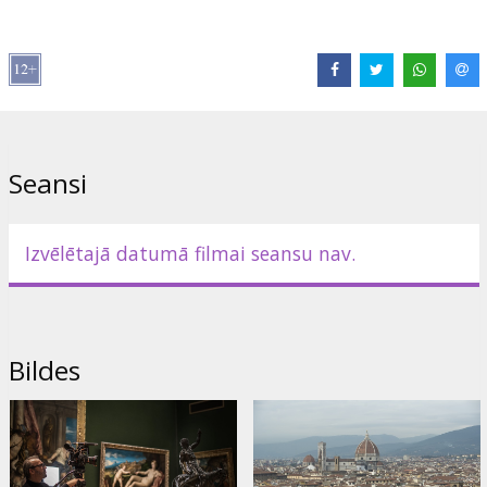
caur Florences, Romas un Vatikāna grandiozajām kapelām un
muzejiem, lai rastu dziļāku izpratni par šīs leģendārās personības
vētraino dzīvi, viņa attiecībām ar laikabiedriem un viņa neticamo
mantojumu.
Caur ekspertu komentāriem, satriecošiem vizuālajiem materiāliem
un paša Mikelandželo vārdiem filma sniedz jaunu skatījumu uz
meistaru, kura dzīve un izcilība tiek slavināta katrā viņa radītajā
Seansi
zīmē. Filma atgriežas kinoteātros 2025. gadā, lai atzīmētu ikoniskā
mākslinieka 550. dzimšanas dienu.
Tēlnieks, gleznotājs, arhitekts, dzejnieks, ģēnijs - atklājiet, kāpēc
Izvēlētajā datumā filmai seansu nav.
Mikelandželo neapšaubāmi ir viens no visu laiku izcilākajiem
māksliniekiem.
ANGĻU VALODĀ AR SUBTITRIEM ANGĻU VALODĀ.
Bildes
Izplatītājs:
Seventh Art Productions
Saites:
Facebook
,
Oficiālā mājaslapa