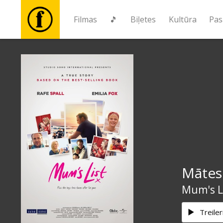
Filmas
🎵
Biļetes
Kultūra
Pas
Filmas
🎵
Biļetes
Kultūra
Mātes
Pasākumi
Mum's L
Ziņas
Treiler