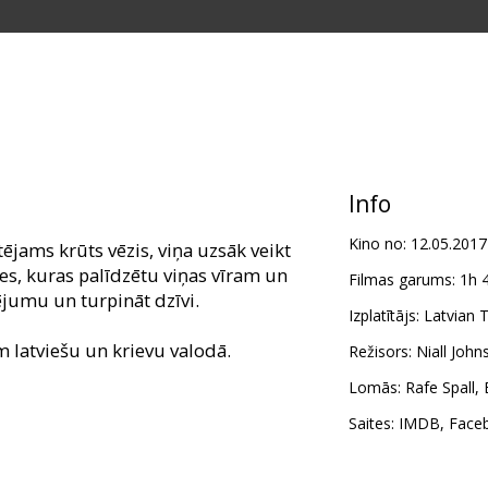
Info
Kino no:
12.05.2017
tējams krūts vēzis, viņa uzsāk veikt
es, kuras palīdzētu viņas vīram un
Filmas garums:
1h 
jumu un turpināt dzīvi.
Izplatītājs:
Latvian T
m latviešu un krievu valodā.
Režisors:
Niall John
Lomās:
Rafe Spall
,
Saites:
IMDB
,
Face