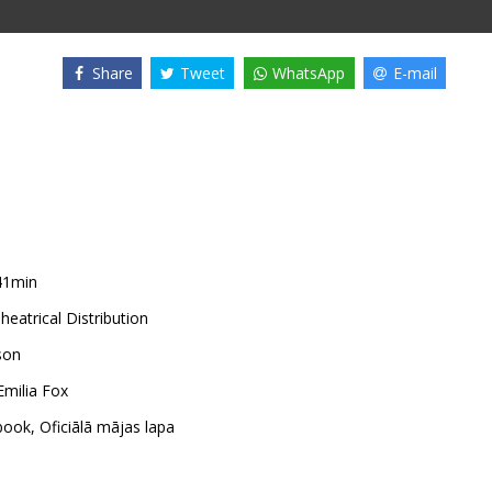
Share
Tweet
WhatsApp
E-mail
41min
heatrical Distribution
son
Emilia Fox
book
,
Oficiālā mājas lapa