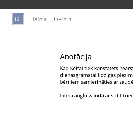
Dāvanu
kartes
Drāma
1h 41min
Uzkodas
B2B
Anotācija
Kino
Kad Keitai tiek konstatēts neārs
Klubs
dienasgrāmatai līdzīgas piezīm
bērniem samierināties ar zaudē
Filma angļu valodā ar subtitrie