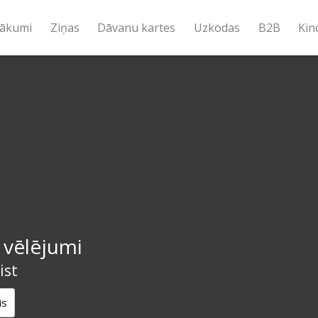
ākumi
Ziņas
Dāvanu kartes
Uzkodas
B2B
Kin
 vēlējumi
ist
is