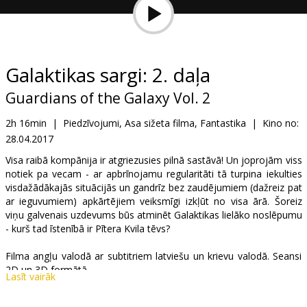
Dāvanu
kartes
Uzkodas
Galaktikas sargi: 2. daļa
Guardians of the Galaxy Vol. 2
B2B
2h 16min
|
Piedzīvojumi, Asa sižeta filma, Fantastika
|
Kino no:
28.04.2017
Kino
Klubs
Visa raibā kompānija ir atgriezusies pilnā sastāvā! Un joprojām viss
notiek pa vecam - ar apbrīnojamu regularitāti tā turpina iekulties
visdažādākajās situācijās un gandrīz bez zaudējumiem (dažreiz pat
ar ieguvumiem) apkārtējiem veiksmīgi izkļūt no visa ārā. Šoreiz
viņu galvenais uzdevums būs atminēt Galaktikas lielāko noslēpumu
- kurš tad īstenībā ir Pītera Kvila tēvs?
Filma angļu valodā ar subtitriem latviešu un krievu valodā. Seansi
2D un 3D formātā.
Lasīt vairāk