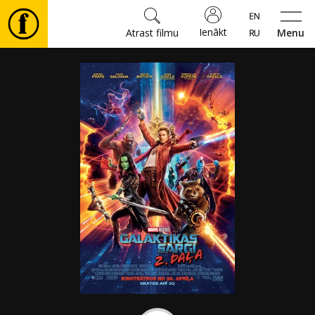
Ienākt
Atrast filmu
Menu
Filmas
🎵
Biļetes
Kultūra
Pasākumi
Ziņas