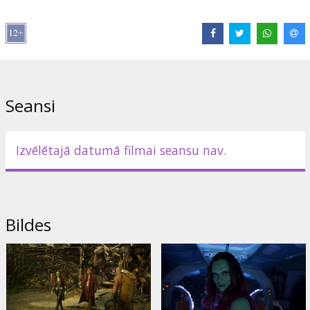
Izplatītājs:
Latvian Theatrical Distribution
Režisors:
James Gunn
Lomās:
Chris Pratt
,
Zoe Saldana
,
Dave Bautista
,
Vin Diesel
,
Bradley Cooper
,
Kurt Russell
,
Karen Gillan
,
Elizabeth Debicki
,
Michael Rooker
,
Sylvester Stallone
Saites:
IMDB
,
Facebook
,
Oficiālā mājas lapa
Seansi
Izvēlētajā datumā filmai seansu nav.
Bildes