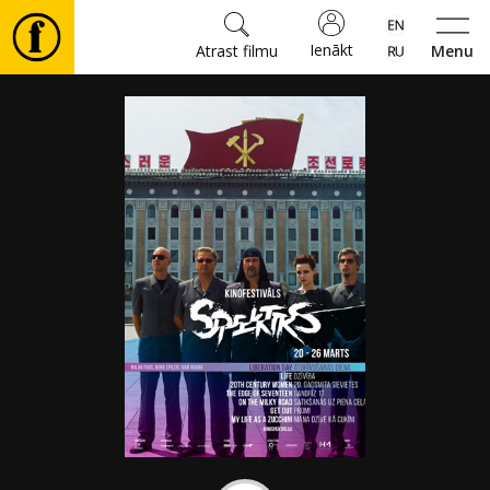
Ienākt
Atrast filmu
Menu
Filmas
🎵
Biļetes
Kultūra
Pasākumi
Ziņas