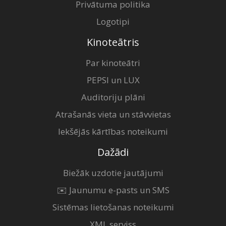
Privātuma politika
Logotipi
Kinoteātris
Par kinoteātri
PEPSI un LUX
Auditoriju plāni
Atrašanās vieta un stāvvietas
Iekšējās kārtības noteikumi
Dažādi
Biežāk uzdotie jautājumi
✉️ Jaunumu e-pasts un SMS
Sistēmas lietošanas noteikumi
XML serviss