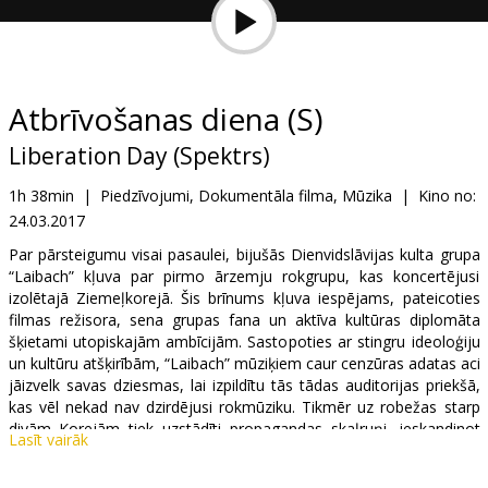
Dāvanu
kartes
Uzkodas
Atbrīvošanas diena (S)
Liberation Day (Spektrs)
B2B
1h 38min
|
Piedzīvojumi, Dokumentāla filma, Mūzika
|
Kino no:
24.03.2017
Kino
Klubs
Par pārsteigumu visai pasaulei, bijušās Dienvidslāvijas kulta grupa
“Laibach” kļuva par pirmo ārzemju rokgrupu, kas koncertējusi
izolētajā Ziemeļkorejā. Šis brīnums kļuva iespējams, pateicoties
filmas režisora, sena grupas fana un aktīva kultūras diplomāta
šķietami utopiskajām ambīcijām. Sastopoties ar stingru ideoloģiju
un kultūru atšķirībām, “Laibach” mūziķiem caur cenzūras adatas aci
jāizvelk savas dziesmas, lai izpildītu tās tādas auditorijas priekšā,
kas vēl nekad nav dzirdējusi rokmūziku. Tikmēr uz robežas starp
divām Korejām tiek uzstādīti propagandas skaļruņi, ieskandinot
Lasīt vairāk
kara draudus.