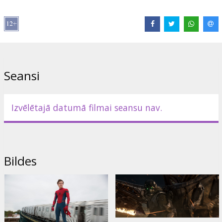
Jacob Batalon
,
Laura Harrier
,
Tony Revolori
,
Marisa Tomei
,
Robert
Downey Jr.
Saites:
IMDB
,
Facebook
,
Oficiālā mājas lapa
Seansi
Izvēlētajā datumā filmai seansu nav.
Bildes