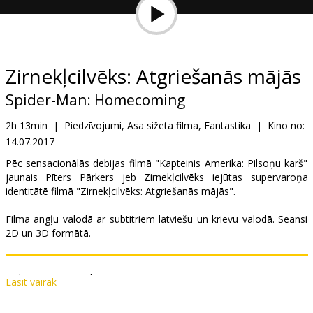
Dāvanu
kartes
Uzkodas
Zirnekļcilvēks: Atgriešanās mājās
Spider-Man: Homecoming
B2B
2h 13min
|
Piedzīvojumi, Asa sižeta filma, Fantastika
|
Kino no:
14.07.2017
Kino
Klubs
Pēc sensacionālās debijas filmā "Kapteinis Amerika: Pilsoņu karš"
jaunais Pīters Pārkers jeb Zirnekļcilvēks iejūtas supervaroņa
identitātē filmā "Zirnekļcilvēks: Atgriešanās mājās".
Filma angļu valodā ar subtitriem latviešu un krievu valodā. Seansi
2D un 3D formātā.
Izplatītājs:
Acme Film SIA
Lasīt vairāk
Režisors:
Jon Watts
Lomās:
Tom Holland
,
Michael Keaton
,
Zendaya
,
Donald Glover
,