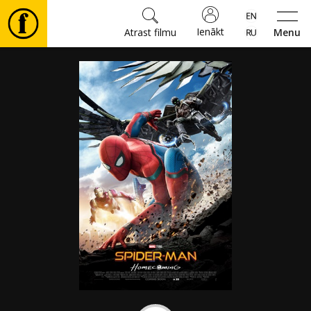
Ienākt
Atrast filmu
Menu
Filmas
🎵
Biļetes
Kultūra
Pasākumi
Ziņas