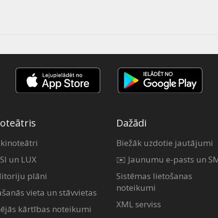
oteātris
Dažādi
 kinoteātri
Biežāk uzdotie jautājumi
SI un LUX
✉️ Jaunumu e-pasts un S
itoriju plāni
Sistēmas lietošanas
noteikumi
ašanās vieta un stāvvietas
XML serviss
šējās kārtības noteikumi