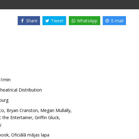
Share
Tweet
WhatsApp
E-mail
51min
heatrical Distribution
burg
co
,
Bryan Cranston
,
Megan Mullally
,
c the Entertainer
,
Griffin Gluck
,
y
book
,
Oficiālā mājas lapa