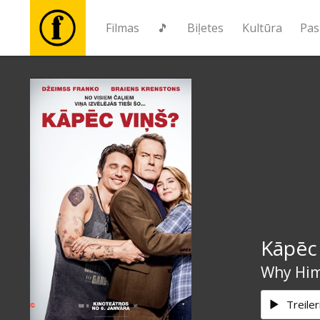
Filmas
🎵
Biļetes
Kultūra
Pas
Filmas
🎵
Biļetes
Kultūra
Kāpēc 
Pasākumi
Why Hi
Ziņas
Treiler