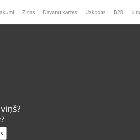
ākumi
Ziņas
Dāvanu kartes
Uzkodas
B2B
Kin
viņš?
m?
is