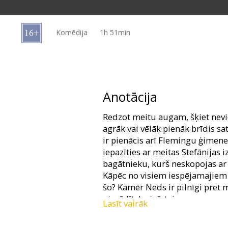
Dāvanu
kartes
Komēdija
1h 51min
Uzkodas
B2B
Anotācija
Kino
Redzot meitu augam, šķiet nevie
Klubs
agrāk vai vēlāk pienāk brīdis sa
ir pienācis arī Flemingu ģimen
iepazīties ar meitas Stefānijas 
bagātnieku, kurš neskopojas ar
Kāpēc no visiem iespējamajiem p
šo? Kamēr Neds ir pilnīgi pret m
pierādīt, ka ir īstais.
Lasīt vairāk
Filma angļu valodā ar subtitrie