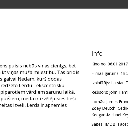
Info
Kino no:
06.01.2017
ns puisis nebūs viņas cienīgs, bet
tikt viņas mūža mīlestību. Tas brīdis
Filmas garums:
1h 
es galvai Nedam, kurš dodas
Izplatītājs:
Latvian T
izredzēto Lērdu - ekscentrisku
 piparotiem vārdiem sarunu laikā.
Režisors:
John Ham
uišiem, meita ir izvēlējusies tieši
Lomās:
James Fran
eitas izvēli, Lērds ir apņēmies
Zoey Deutch
,
Cedri
Keegan-Michael Ke
m latviešu un krievu valodā.
Saites:
IMDB
,
Face