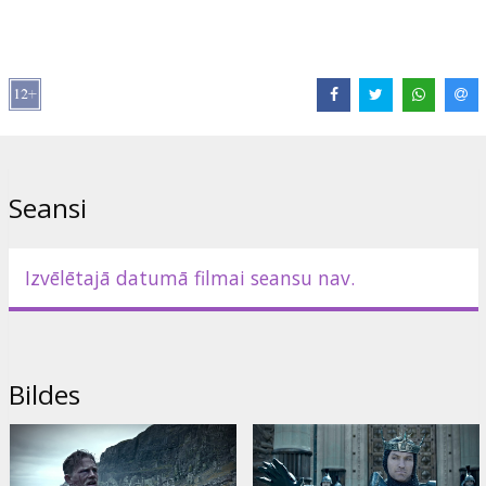
Filma angļu valodā ar subtitriem latviešu un krievu valodā.
Izplatītājs:
Acme Film SIA
Režisors:
Guy Ritchie
Lomās:
Charlie Hunnam
,
Astrid Bergès-Frisbey
,
Djimon Hounsou
,
Aidan Gillen
,
Jude Law
,
Eric Bana
Saites:
IMDB
,
Oficiālā mājas lapa
,
Facebook
Seansi
Izvēlētajā datumā filmai seansu nav.
Bildes