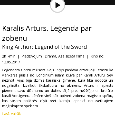
Dāvanu
kartes
Uzkodas
Karalis Arturs. Leģenda par
zobenu
B2B
King Arthur: Legend of the Sword
Kino
2h 7min
|
Piedzīvojumi, Drāma, Asa sižeta filma
|
Kino no:
Klubs
12.05.2017
Leģendārais britu režisors Gajs Ričijs piedāvā aizraujošu stāstu kā
vienkāršs puisis no Londinium ielām kļuva par Karali Arturu. Sev
nezinot, viņš bija dzimis karaliskā ģimenē, kura tika nodota un
nogalināta. Izvelkot Ekskaliburu no akmens, Arturs ir spiests
pieņemt savu diženumu un doties cīņā pret nežēlīgo un brutālo
karali Vortigernu. Lēnām viņš sāk aptvert zobena maģisko spēku,
kas viņam palīdzēs cīņā pret karaļa iepriekš neuzveiktajiem
maģiskajiem spēkiem.
Lasīt vairāk