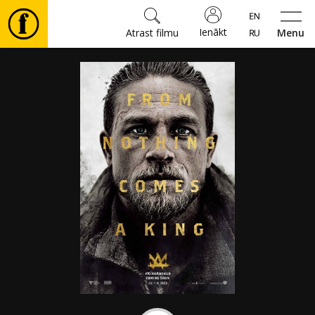
Ienākt
Atrast filmu
Menu
Filmas
🎵
Biļetes
Kultūra
Pasākumi
Ziņas