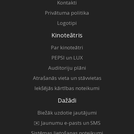
Kontakti
Privātuma politika
Logotipi
Kinoteātris
Par kinoteātri
PEPSI un LUX
Auditoriju plāni
Atrašanās vieta un stāvvietas
Iekšējās kārtības noteikumi
Dažādi
Biežāk uzdotie jautājumi
✉️ Jaunumu e-pasts un SMS
Sistēmas lietošanas noteikumi