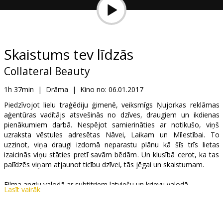
Dāvanu
kartes
Uzkodas
Skaistums tev līdzās
Collateral Beauty
B2B
1h 37min
|
Drāma
|
Kino no:
06.01.2017
Kino
Piedzīvojot lielu traģēdiju ģimenē, veiksmīgs Ņujorkas reklāmas
aģentūras vadītājs atsvešinās no dzīves, draugiem un ikdienas
Klubs
pienākumiem darbā. Nespējot samierināties ar notikušo, viņš
uzraksta vēstules adresētas Nāvei, Laikam un Mīlestībai. To
uzzinot, viņa draugi izdomā neparastu plānu kā šīs trīs lietas
izaicinās viņu stāties pretī savām bēdām. Un klusībā cerot, ka tas
palīdzēs viņam atjaunot ticību dzīvei, tās jēgai un skaistumam.
Filma angļu valodā ar subtitriem latviešu un krievu valodā.
Lasīt vairāk
Izplatītājs:
Acme Film SIA