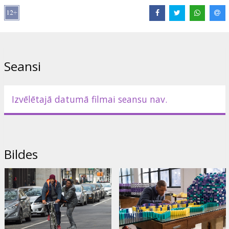
Režisors:
David Frankel
Lomās:
Will Smith
,
Edward Norton
,
Keira Knightley
,
Michael Peña
,
Naomie Harris
,
Jacob Latimore
,
Kate Winslet
,
Helen Mirren
Saites:
IMDB
,
Facebook
,
Oficiālā mājas lapa
Seansi
Izvēlētajā datumā filmai seansu nav.
Bildes