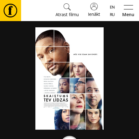
Ienākt
Atrast filmu
Menu
Filmas
🎵
Biļetes
Kultūra
Pasākumi
Ziņas