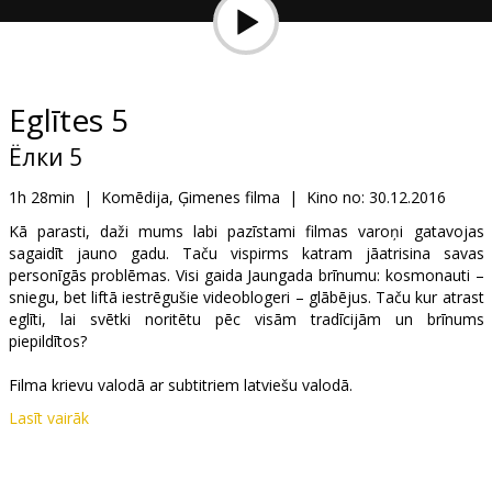
Dāvanu
kartes
Uzkodas
Eglītes 5
Ёлки 5
B2B
1h 28min
|
Komēdija, Ģimenes filma
|
Kino no:
30.12.2016
Kino
Kā parasti, daži mums labi pazīstami filmas varoņi gatavojas
sagaidīt jauno gadu. Taču vispirms katram jāatrisina savas
Klubs
personīgās problēmas. Visi gaida Jaungada brīnumu: kosmonauti –
sniegu, bet liftā iestrēgušie videoblogeri – glābējus. Taču kur atrast
eglīti, lai svētki noritētu pēc visām tradīcijām un brīnums
piepildītos?
Filma krievu valodā ar subtitriem latviešu valodā.
Lasīt vairāk
Izplatītājs:
Garsu pasaulio irasai UAB
Režisors:
Timur Bekmambetov