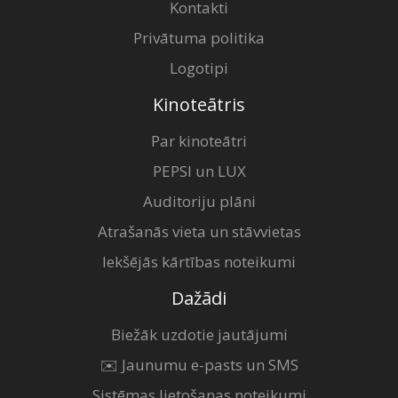
Kontakti
Privātuma politika
Logotipi
Kinoteātris
Par kinoteātri
PEPSI un LUX
Auditoriju plāni
Atrašanās vieta un stāvvietas
Iekšējās kārtības noteikumi
Dažādi
Biežāk uzdotie jautājumi
✉️ Jaunumu e-pasts un SMS
Sistēmas lietošanas noteikumi