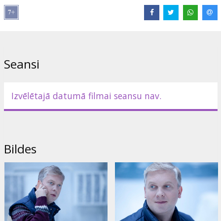
Lomās:
Ivan Urgant
,
Sergey Svetlakov
,
Yuriy Kutsenko
,
Katerina
Shpitsa
,
Anna Khilkevich
,
Aleksandr Golovin
Saites:
IMDB
,
Facebook
Seansi
Izvēlētajā datumā filmai seansu nav.
Bildes