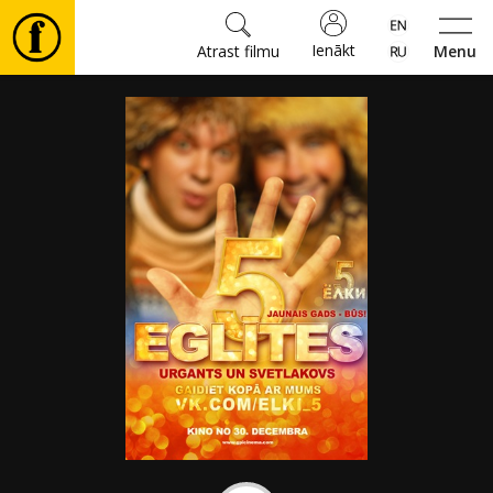
Ienākt
Atrast filmu
Menu
Filmas
🎵
Biļetes
Kultūra
Pasākumi
Ziņas