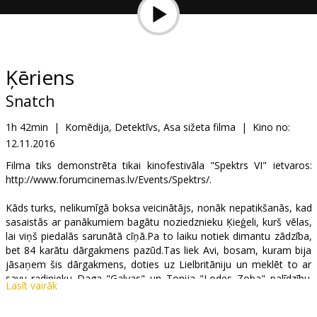
Dāvanu
kartes
Uzkodas
Ķēriens
Snatch
B2B
1h 42min
|
Komēdija, Detektīvs, Asa sižeta filma
|
Kino no:
12.11.2016
Kino
Klubs
Filma tiks demonstrēta tikai kinofestivāla "Spektrs VI" ietvaros:
http://www.forumcinemas.lv/Events/Spektrs/.
Kāds turks, nelikumīgā boksa veicinātājs, nonāk nepatikšanās, kad
sasaistās ar panākumiem bagātu noziedznieku Ķieģeli, kurš vēlas,
lai viņš piedalās sarunātā cīņā.Pa to laiku notiek dimantu zādzība,
bet 84 karātu dārgakmens pazūd.Tas liek Avi, bosam, kuram bija
jāsaņem šis dārgakmens, doties uz Lielbritāniju un meklēt to ar
savu radinieku Daga "Galvas" un Tonija "Lodes Zoba" palīdzību.
Lasīt vairāk
Līdz ar notikumu pagriezieniem un pārmaiņām, abi notikumi
saplūst vienā un notikumu ķēdes reakcijā tiek ierauta katra un