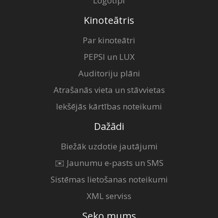
Logotipi
Kinoteātris
Par kinoteātri
PEPSI un LUX
Auditoriju plāni
Atrašanās vieta un stāvvietas
Iekšējās kārtības noteikumi
Dažādi
Biežāk uzdotie jautājumi
✉️ Jaunumu e-pasts un SMS
Sistēmas lietošanas noteikumi
XML serviss
Seko mums