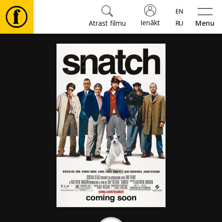
Ienākt
Atrast filmu
Menu
Filmas
🎵
Biļetes
Kultūra
Pasākumi
Ziņas