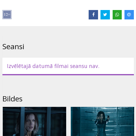
Režisors:
Anna Foerster
Lomās:
Kate Beckinsale
,
Theo James
,
Charles Dance
,
Tobias
Menzies
Saites:
IMDB
,
Oficiālā mājas lapa
,
Facebook
Seansi
Izvēlētajā datumā filmai seansu nav.
Bildes