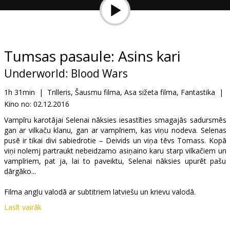
Dāvanu
kartes
Uzkodas
Tumsas pasaule: Asins kari
Underworld: Blood Wars
B2B
1h 31min
|
Trilleris, Šausmu filma, Asa sižeta filma, Fantastika
|
Kino no:
02.12.2016
Kino
Klubs
Vampīru karotājai Selenai nāksies iesastīties smagajās sadursmēs
gan ar vilkaču klanu, gan ar vampīriem, kas viņu nodeva. Selenas
pusē ir tikai divi sabiedrotie – Deivids un viņa tēvs Tomass. Kopā
viņi nolemj partraukt nebeidzamo asiņaino karu starp vilkačiem un
vampīriem, pat ja, lai to paveiktu, Selenai nāksies upurēt pašu
dārgāko...
Filma angļu valodā ar subtitriem latviešu un krievu valodā.
Lasīt vairāk
Izplatītājs:
Acme Film SIA