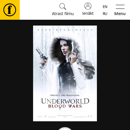
Ienākt
Atrast filmu
Menu
Filmas
🎵
Biļetes
Kultūra
Pasākumi
Ziņas