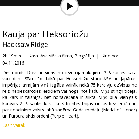
Dāvanu
kartes
Uzkodas
Kauja par Heksoridžu
Hacksaw Ridge
B2B
2h 19min
|
Kara, Asa sižeta filma, Biogrāfija
|
Kino no:
04.11.2016
Kino
Klubs
Desmonds Doss ir viens no ievērojamākajiem 2.Pasaules kara
varoņiem. Sīvu cīņu laikā par Heksoridžu starp ASV un Japānas
impērijas armijām viņš izglāba vairāk nekā 75 kareivju dzīvības ne
reizi nepieskaroties ieročiem vai nogalinot kādu. Viņš stingri ticēja,
ka karš ir taisnīgs, bet nonāvēšana ir slikta. Viņš bija vienīgais
karavīrs 2. Pasaules karā, kurš frontes līnijās cīnījās bez ieroča un
par nopelniem valsts labā saņēma Goda medaļu (Medal of Honor)
un Purpura sirds ordeni (Purple Heart).
Lasīt vairāk
Filma angļu valodā ar subtitriem latviešu un krievu valodā.