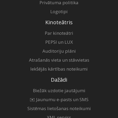
Privātuma politika
Logotipi
Kinoteātris
Par kinoteātri
PEPSI un LUX
Auditoriju plāni
Atrašanās vieta un stāvvietas
Iekšējās kārtības noteikumi
Dažādi
Biežāk uzdotie jautājumi
✉️ Jaunumu e-pasts un SMS
Sistēmas lietošanas noteikumi
XML serviss