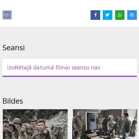
Izplatītājs:
Acme Film SIA
Režisors:
Mel Gibson
Lomās:
Andrew Garfield
,
Sam Worthington
,
Luke Bracey
,
Teresa
Palmer
,
Hugo Weaving
,
Rachel Griffiths
,
Vince Vaughn
Saites:
IMDB
,
Oficiālā mājas lapa
,
Facebook
Seansi
Izvēlētajā datumā filmai seansu nav.
Bildes