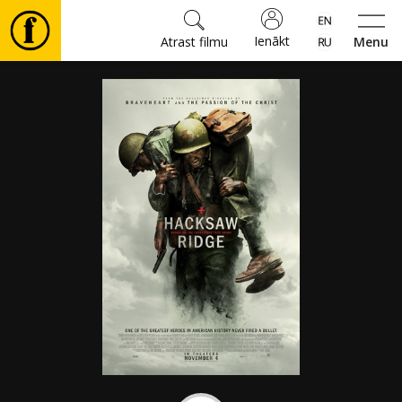
Ienākt
Atrast filmu
Menu
Filmas
🎵
Biļetes
Kultūra
Pasākumi
Ziņas