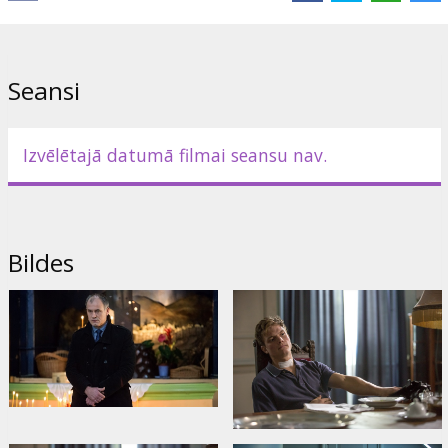
Lomās:
Katerina Shpitsa
,
Evgeniy Tkachuk
,
Andris Keišs
,
Arnis
Līcītis
,
Elīna Dzelme
Saites:
Facebook
,
IMDB
,
Oficiālā mājas lapa
Seansi
Izvēlētajā datumā filmai seansu nav.
Bildes