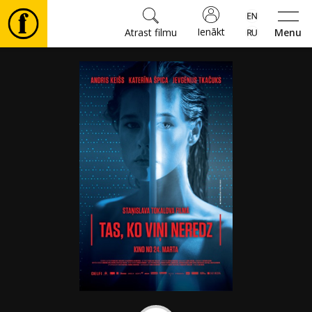
Ienākt
Atrast filmu
Menu
Filmas
🎵
Biļetes
Kultūra
Pasākumi
Ziņas