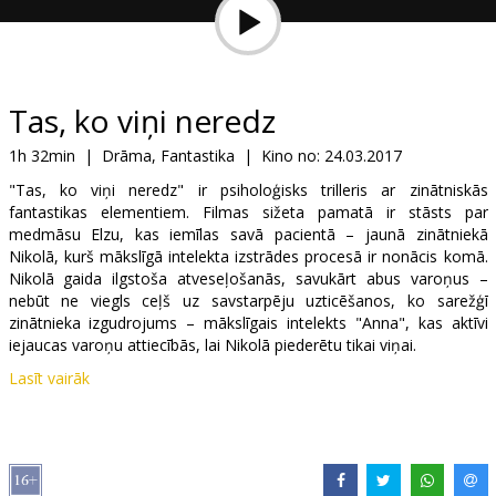
Dāvanu
kartes
Uzkodas
Tas, ko viņi neredz
1h 32min
|
Drāma, Fantastika
|
Kino no:
24.03.2017
B2B
"Tas, ko viņi neredz" ir psiholoģisks trilleris ar zinātniskās
fantastikas elementiem. Filmas sižeta pamatā ir stāsts par
Kino
medmāsu Elzu, kas iemīlas savā pacientā – jaunā zinātniekā
Nikolā, kurš mākslīgā intelekta izstrādes procesā ir nonācis komā.
Klubs
Nikolā gaida ilgstoša atveseļošanās, savukārt abus varoņus –
nebūt ne viegls ceļš uz savstarpēju uzticēšanos, ko sarežģī
zinātnieka izgudrojums – mākslīgais intelekts "Anna", kas aktīvi
iejaucas varoņu attiecībās, lai Nikolā piederētu tikai viņai.
Lasīt vairāk
Filma krievu valodā ar subtitriem latviešu valodā.
Izplatītājs:
Ego Media
Režisors:
Staņislavs Tokalovs