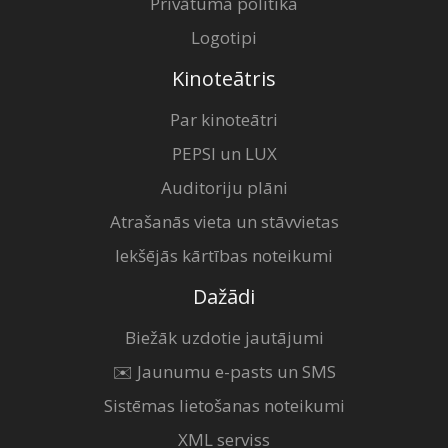
Privātuma politika
Logotipi
Kinoteātris
Par kinoteātri
PEPSI un LUX
Auditoriju plāni
Atrašanās vieta un stāvvietas
Iekšējās kārtības noteikumi
Dažādi
Biežāk uzdotie jautājumi
✉️ Jaunumu e-pasts un SMS
Sistēmas lietošanas noteikumi
XML serviss