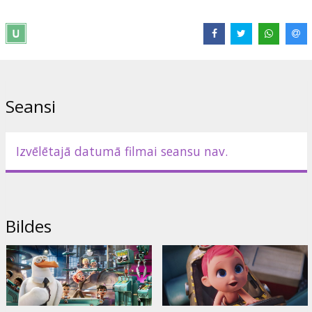
Izplatītājs:
Acme Film SIA
Režisors:
Nicholas Stoller
,
Doug Sweetland
Saites:
IMDB
,
Oficiālā mājas lapa
,
Facebook
,
acmefilm.lv
Seansi
Izvēlētajā datumā filmai seansu nav.
Bildes