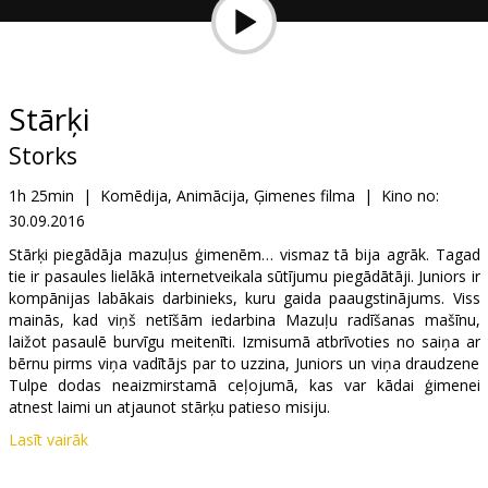
Dāvanu
kartes
Uzkodas
Stārķi
Storks
B2B
1h 25min
|
Komēdija, Animācija, Ģimenes filma
|
Kino no:
30.09.2016
Kino
Klubs
Stārķi piegādāja mazuļus ģimenēm… vismaz tā bija agrāk. Tagad
tie ir pasaules lielākā internetveikala sūtījumu piegādātāji. Juniors ir
kompānijas labākais darbinieks, kuru gaida paaugstinājums. Viss
mainās, kad viņš netīšām iedarbina Mazuļu radīšanas mašīnu,
laižot pasaulē burvīgu meitenīti. Izmisumā atbrīvoties no saiņa ar
bērnu pirms viņa vadītājs par to uzzina, Juniors un viņa draudzene
Tulpe dodas neaizmirstamā ceļojumā, kas var kādai ģimenei
atnest laimi un atjaunot stārķu patieso misiju.
Lasīt vairāk
Filma dublēta latviešu un krievu valodā. Atsevišķi seansi - angļu
valodā. Filma 2D un 3D formātā.