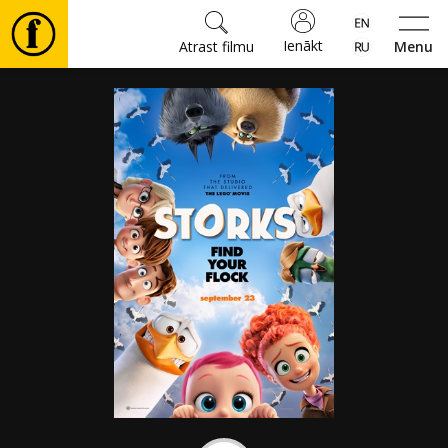
Ienākt
Atrast filmu
Menu
Filmas
🎵
Biļetes
Kultūra
Pasākumi
Ziņas