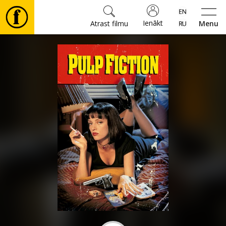
Ienākt
Atrast filmu
Menu
Filmas
🎵
Biļetes
Kultūra
Pasākumi
Ziņas