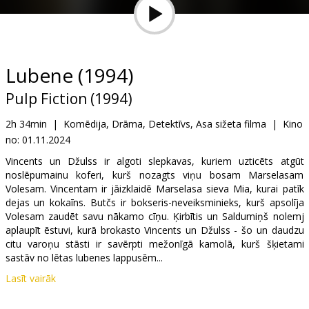
Dāvanu
kartes
Uzkodas
Lubene (1994)
Pulp Fiction (1994)
B2B
2h 34min
|
Komēdija, Drāma, Detektīvs, Asa sižeta filma
|
Kino
no:
01.11.2024
Kino
Klubs
Vincents un Džulss ir algoti slepkavas, kuriem uzticēts atgūt
noslēpumainu koferi, kurš nozagts viņu bosam Marselasam
Volesam. Vincentam ir jāizklaidē Marselasa sieva Mia, kurai patīk
dejas un kokaīns. Butčs ir bokseris-neveiksminieks, kurš apsolīja
Volesam zaudēt savu nākamo cīņu. Ķirbītis un Saldumiņš nolemj
aplaupīt ēstuvi, kurā brokasto Vincents un Džulss - šo un daudzu
citu varoņu stāsti ir savērpti mežonīgā kamolā, kurš šķietami
sastāv no lētas lubenes lappusēm...
Lasīt vairāk
Filma angļu valodā ar subtitriem latviešu un krievu valodā.