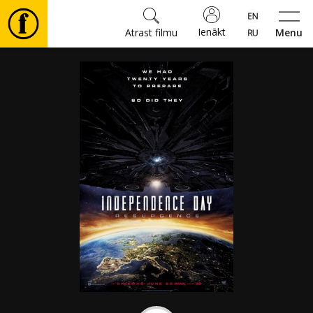
Ienākt
Atrast filmu
Menu
Filmas
🎵
Biļetes
Kultūra
Pasākumi
Ziņas