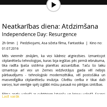
Dāvanu
kartes
Uzkodas
Neatkarības diena: Atdzimšana
Independence Day: Resurgence
B2B
2h 0min
|
Piedzīvojumi, Asa sižeta filma, Fantastika
|
Kino no:
01.07.2016
Kino
Klubs
Mēs vienmēr zinājām, ka viņi kādreiz atgriezīsies. Izmantojot
citplanētiešu tehnoloģijas, kuras bija iegūtas pēc pirmā iebrukuma,
tika radīta īpaša sistēma planētas aizsardzībai. Taču šo laiku
izmantoja arī viņi un Zemes iedzīvotājus gaida vēl nebijis
pārbaudījums - tehnoloģiski modernizētāka, vēl postošāka un
masveidīgāka citplanētiešu invāzija. Cilvēku cerība ir tikai daži
varoņi, kuri vienīgie spēj izglābt mūsu pasauli no pilnīgas iznīcības.
Filma angļu valodā ar subtitriem latviešu un krievu valodā. Seansi
Lasīt vairāk
2D un 3D formātā.