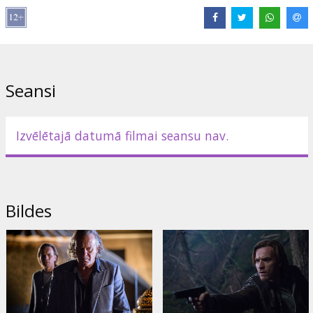
Izplatītājs:
Acme Film SIA
Režisors:
Susanna White
Lomās:
Ewan McGregor
,
Stellan Skarsgård
,
Damian Lewis
,
Naomie Harris
Saites:
IMDB
,
Oficiālā mājas lapa
,
Facebook
Seansi
Izvēlētajā datumā filmai seansu nav.
Bildes