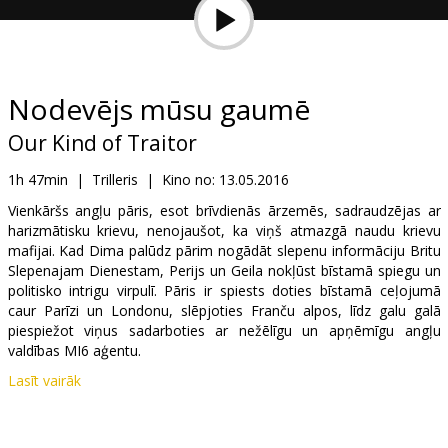
Dāvanu
kartes
Uzkodas
Nodevējs mūsu gaumē
Our Kind of Traitor
B2B
1h 47min
|
Trilleris
|
Kino no:
13.05.2016
Kino
Vienkāršs angļu pāris, esot brīvdienās ārzemēs, sadraudzējas ar
harizmātisku krievu, nenojaušot, ka viņš atmazgā naudu krievu
Klubs
mafijai. Kad Dima palūdz pārim nogādāt slepenu informāciju Britu
Slepenajam Dienestam, Perijs un Geila nokļūst bīstamā spiegu un
politisko intrigu virpulī. Pāris ir spiests doties bīstamā ceļojumā
caur Parīzi un Londonu, slēpjoties Franču alpos, līdz galu galā
piespiežot viņus sadarboties ar nežēlīgu un apņēmīgu angļu
valdības MI6 aģentu.
Lasīt vairāk
Filma angļu valodā ar subtitriem latviešu un krievu valodā.