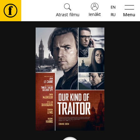
Ienākt
Atrast filmu
Menu
Filmas
🎵
Biļetes
Kultūra
Pasākumi
Ziņas