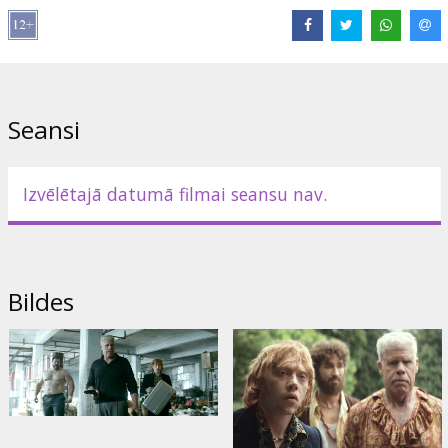
Izplatītājs:
Garsu pasaulio irasai UAB
Režisors:
Antoine Bardou-Jacquet
Lomās:
Rupert Grint
,
Ron Perlman
,
Robert Sheehan
Saites:
IMDB
Seansi
Izvēlētajā datumā filmai seansu nav.
Bildes