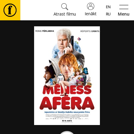
Ienākt
Atrast filmu
Menu
Filmas
🎵
Biļetes
Kultūra
Pasākumi
Ziņas