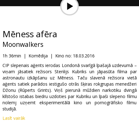
Dāvanu
kartes
Uzkodas
Mēness afēra
Moonwalkers
B2B
1h 36min
|
Komēdija
|
Kino no:
18.03.2016
Kino
CIP slepenais aģents ierodas Londonā svarīgā īpašajā uzdevumā –
viņam jāsatiek režisors Stenlijs Kubriks un jāpasūta filma par
Klubs
astronautu izkāpšanu uz Mēness. Taču slavenā režisora vietā
aģents satiek parādos iestigušo otrās šķiras rokgrupas menedžeri
Džonu (Rūperts Grints). Viņš pierunā mūždien narkotiku dvingā
klīstošo istabas biedru uzdoties par Kubriku un īpaši slepeno filmu
nolemj uzņemt eksperimentālā kino un pornogrāfisko filmu
studijā.
Lasīt vairāk
Filma angļu valodā ar subtitriem latviešu un krievu valodā.