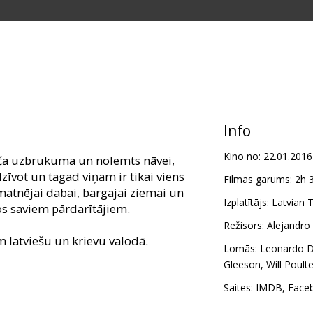
Info
Kino no:
22.01.2016
āča uzbrukuma un nolemts nāvei,
zīvot un tagad viņam ir tikai viens
Filmas garums:
2h 
matnējai dabai, bargajai ziemai un
Izplatītājs:
Latvian T
os saviem pārdarītājiem.
Režisors:
Alejandro 
m latviešu un krievu valodā.
Lomās:
Leonardo D
Gleeson
,
Will Poulte
Saites:
IMDB
,
Face