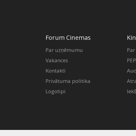
Forum Cinemas
Kin
Par uzņēmumu
Par
Vakances
PEP
Kontakti
Aud
Privātuma politika
Atr
Logotipi
Iek