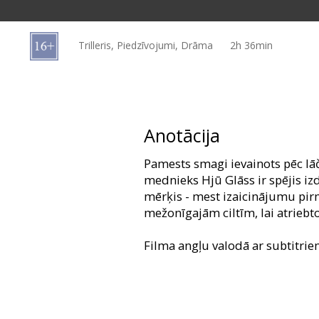
Dāvanu
kartes
Trilleris, Piedzīvojumi, Drāma
2h 36min
Uzkodas
B2B
Anotācija
Kino
Pamests smagi ievainots pēc l
Klubs
mednieks Hjū Glāss ir spējis izd
mērķis - mest izaicinājumu pir
mežonīgajām ciltīm, lai atriebt
Filma angļu valodā ar subtitrie