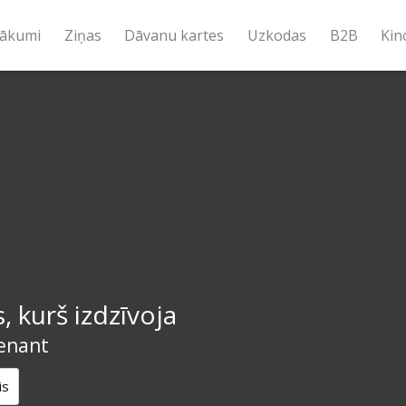
ākumi
Ziņas
Dāvanu kartes
Uzkodas
B2B
Kin
s, kurš izdzīvoja
enant
is