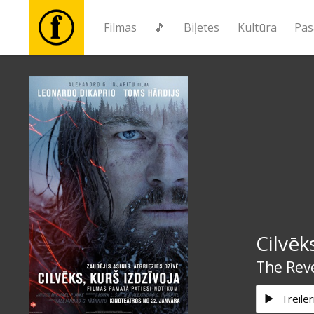
Filmas
🎵
Biļetes
Kultūra
Pas
Filmas
🎵
Biļetes
Kultūra
Cilvēk
Pasākumi
The Rev
Ziņas
Treiler