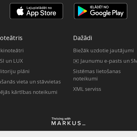
oteātris
Dažādi
 kinoteātri
Biežāk uzdotie jautājumi
SI un LUX
✉️ Jaunumu e-pasts un S
itoriju plāni
Sistēmas lietošanas
noteikumi
ašanās vieta un stāvvietas
XML serviss
šējās kārtības noteikumi