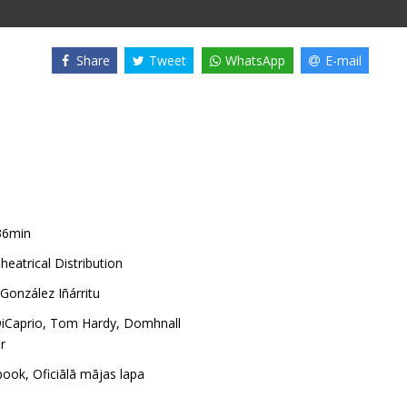
Share
Tweet
WhatsApp
E-mail
36min
heatrical Distribution
González Iñárritu
iCaprio
,
Tom Hardy
,
Domhnall
r
book
,
Oficiālā mājas lapa