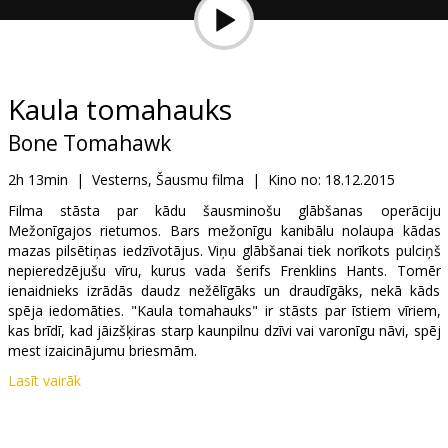
Dāvanu
kartes
Uzkodas
Kaula tomahauks
Bone Tomahawk
B2B
2h 13min
|
Vesterns, Šausmu filma
|
Kino no:
18.12.2015
Kino
Filma stāsta par kādu šausminošu glābšanas operāciju
Mežonīgajos rietumos. Bars mežonīgu kanibālu nolaupa kādas
Klubs
mazas pilsētiņas iedzīvotājus. Viņu glābšanai tiek norīkots pulciņš
nepieredzējušu vīru, kurus vada šerifs Frenklins Hants. Tomēr
ienaidnieks izrādās daudz nežēlīgāks un draudīgāks, nekā kāds
spēja iedomāties. "Kaula tomahauks" ir stāsts par īstiem vīriem,
kas brīdī, kad jāizšķiras starp kaunpilnu dzīvi vai varonīgu nāvi, spēj
mest izaicinājumu briesmām.
Lasīt vairāk
Filma angļu valodā ar subtitriem latviešu un krievu valodā.