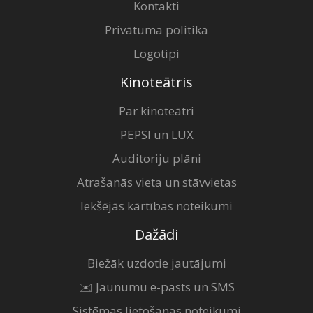
Kontakti
Privātuma politika
Logotipi
Kinoteātris
Par kinoteātri
PEPSI un LUX
Auditoriju plāni
Atrašanās vieta un stāvvietas
Iekšējās kārtības noteikumi
Dažādi
Biežāk uzdotie jautājumi
✉️ Jaunumu e-pasts un SMS
Sistēmas lietošanas noteikumi