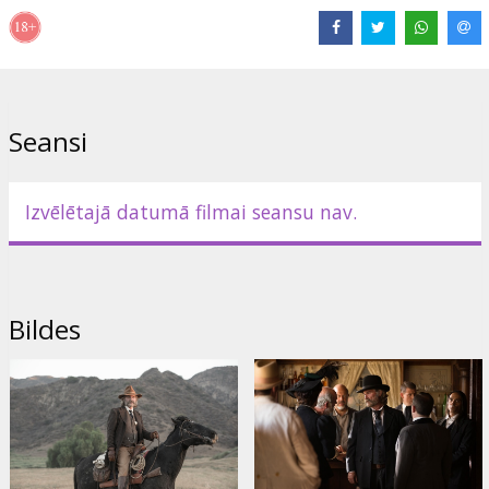
Izplatītājs:
SIA TOP FILM
Režisors:
S. Craig Zahler
Lomās:
Kurt Russell
,
Patrick Wilson
,
Matthew Fox
,
Richard Jenkins
,
Lili Simmons
Saites:
IMDB
Seansi
Izvēlētajā datumā filmai seansu nav.
Bildes