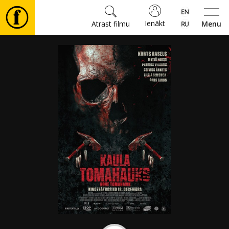
Ienākt
Atrast filmu
Menu
Filmas
🎵
Biļetes
Kultūra
Pasākumi
Ziņas