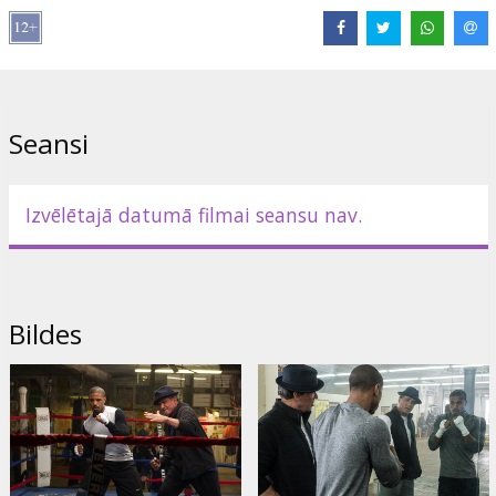
Izplatītājs:
Acme Film SIA
Režisors:
Ryan Coogler
Lomās:
Michael B. Jordan
,
Sylvester Stallone
,
Tessa Thompson
,
Phylicia Rashad
,
Tony Bellew
Saites:
Oficiālā mājas lapa
,
IMDB
,
Facebook
Seansi
Izvēlētajā datumā filmai seansu nav.
Bildes