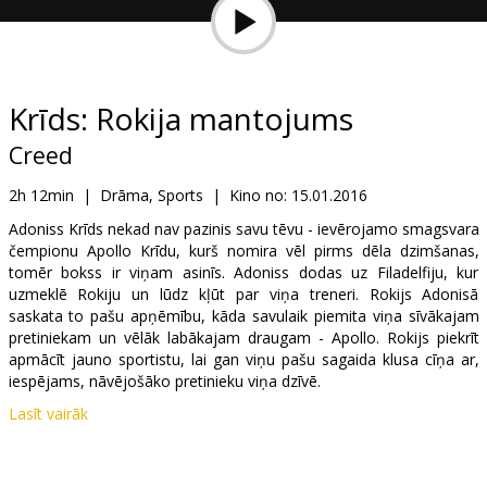
Dāvanu
kartes
Uzkodas
Krīds: Rokija mantojums
Creed
B2B
2h 12min
|
Drāma, Sports
|
Kino no:
15.01.2016
Kino
Adoniss Krīds nekad nav pazinis savu tēvu - ievērojamo smagsvara
čempionu Apollo Krīdu, kurš nomira vēl pirms dēla dzimšanas,
Klubs
tomēr bokss ir viņam asinīs. Adoniss dodas uz Filadelfiju, kur
uzmeklē Rokiju un lūdz kļūt par viņa treneri. Rokijs Adonisā
saskata to pašu apņēmību, kāda savulaik piemita viņa sīvākajam
pretiniekam un vēlāk labākajam draugam - Apollo. Rokijs piekrīt
apmācīt jauno sportistu, lai gan viņu pašu sagaida klusa cīņa ar,
iespējams, nāvējošāko pretinieku viņa dzīvē.
Lasīt vairāk
Filma angļu valodā ar subtitriem latviešu un krievu valodā.