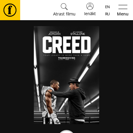
Ienākt
Atrast filmu
Menu
Filmas
🎵
Biļetes
Kultūra
Pasākumi
Ziņas