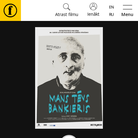
Ienākt
Atrast filmu
Menu
Filmas
🎵
Biļetes
Kultūra
Pasākumi
Ziņas