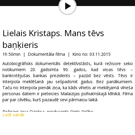
Dāvanu
kartes
Uzkodas
Lielais Kristaps. Mans tēvs
baņķieris
B2B
1h 50min
|
Dokumentāla filma
|
Kino no:
03.11.2015
Kino
Autobiogrāfisks dokumentāls detektīvstāsts, kurā režisore seko
notikumiem 20. gadsimta 90. gados, kad viņas tēvs –
Klubs
bankrotējušas bankas prezidents – pazūd bez vēsts. Tēvs ir
Interpola meklēšanā jau sešpadsmit gadus. Bez panākumiem.
Taču no Interpola pienāk ziņa, ka kāds vīrietis ar meklējamā vīrieša
personas datiem ir pieteicies Malaizijas psihiatriskajā klīnikā. Filma
par par cilvēku, kurš pazaudē sevi pārmaiņu laikā.
Režisors Ieva Ozoliņa, producents Gints Grūbe.
Lasīt vairāk
Mistrus Media.