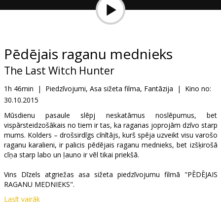
Dāvanu
kartes
Uzkodas
Pēdējais raganu mednieks
The Last Witch Hunter
B2B
1h 46min
|
Piedzīvojumi, Asa sižeta filma, Fantāzija
|
Kino no:
30.10.2015
Kino
Klubs
Mūsdienu pasaule slēpj neskatāmus noslēpumus, bet
vispārsteidzošākais no tiem ir tas, ka raganas joprojām dzīvo starp
mums. Kolders – drošsirdīgs cīnītājs, kurš spēja uzveikt visu varošo
raganu karalieni, ir palicis pēdējais raganu mednieks, bet izšķirošā
cīņa starp labo un ļauno ir vēl tikai priekšā.
Vins Dīzels atgriežas asa sižeta piedzīvojumu filmā "PĒDĒJAIS
RAGANU MEDNIEKS".
Lasīt vairāk
Filma angļu valodā ar subtitriem latviešu un krievu valodā.