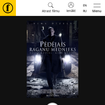
Ienākt
Atrast filmu
Menu
Filmas
🎵
Biļetes
Kultūra
Pasākumi
Ziņas