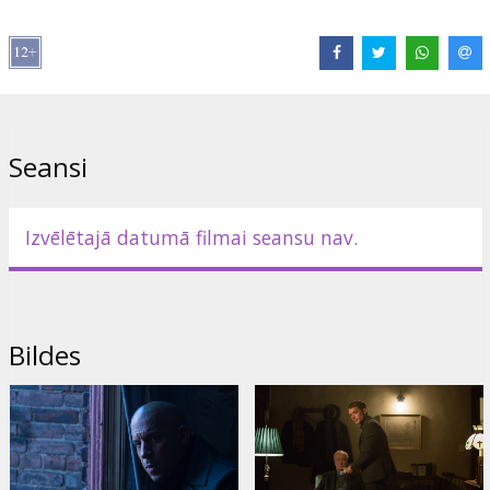
Izplatītājs:
Acme Film SIA
Režisors:
Breck Eisner
Lomās:
Vin Diesel
,
Rose Leslie
,
Michael Caine
,
Elijah Wood
,
Ólafur
Darri Ólafsson
,
Julie Engelbrecht
Saites:
IMDB
,
Facebook
,
Oficiālā mājas lapa
Seansi
Izvēlētajā datumā filmai seansu nav.
Bildes