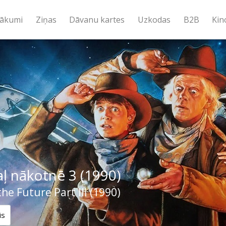
ākumi
Ziņas
Dāvanu kartes
Uzkodas
B2B
Kin
ļ nākotnē 3 (1990)
the Future Part III (1990)
is