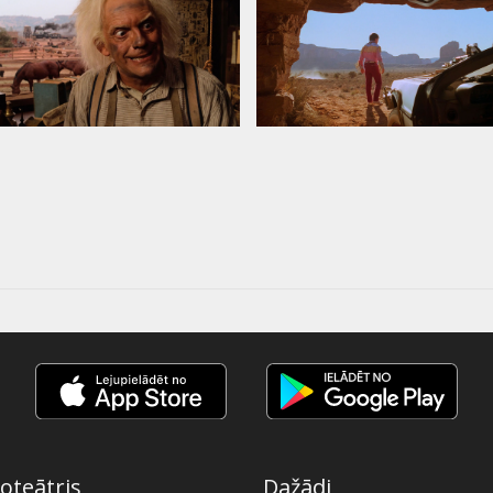
oteātris
Dažādi