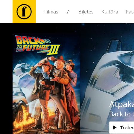
Filmas
🎵
Biļetes
Kultūra
Pas
Filmas
🎵
Biļetes
Kultūra
Atpaka
Pasākumi
Back to 
Ziņas
Treiler