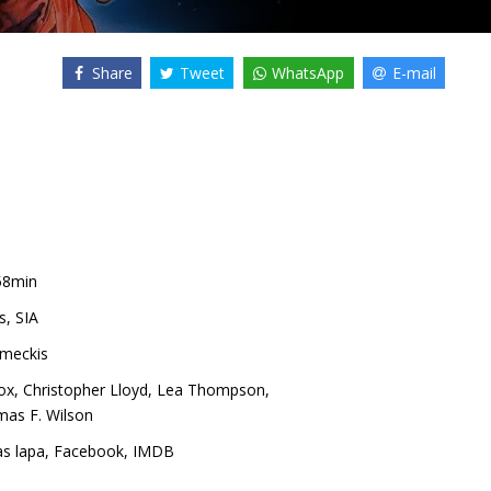
Share
Tweet
WhatsApp
E-mail
58min
s, SIA
meckis
Fox
,
Christopher Lloyd
,
Lea Thompson
,
as F. Wilson
as lapa
,
Facebook
,
IMDB