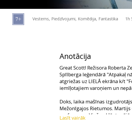
Dāvanu
kartes
Vesterns, Piedzīvojumi, Komēdija, Fantastika
1h 
Uzkodas
B2B
Anotācija
Kino
Great Scott! Režisora Roberta 
Klubs
Spīlberga leģendārā "Atpakaļ nā
atgriežas uz LIELĀ ekrāna k/t "
iemīļotajiem varoņiem un nepā
Doks, laika mašīnas izgudrotājs
Mežonīgajos Rietumos. Martijs 
profesoram. Viņš nokļūst mājā
Lasīt vairāk
viņa dzimtajām mājām. Tur viņš
risinās tādā veidā, ka atgriezti