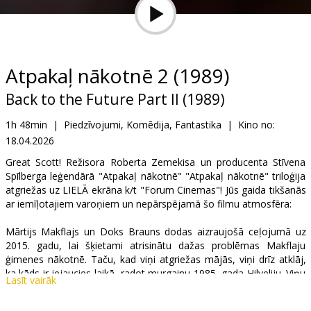
Dāvanu
kartes
Uzkodas
Atpakaļ nākotnē 2 (1989)
Back to the Future Part II (1989)
B2B
1h 48min
|
Piedzīvojumi, Komēdija, Fantastika
|
Kino no:
18.04.2026
Kino
Klubs
Great Scott! Režisora Roberta Zemekisa un producenta Stīvena
Spīlberga leģendārā "Atpakaļ nākotnē" "Atpakaļ nākotnē" triloģija
atgriežas uz LIELĀ ekrāna k/t "Forum Cinemas"! Jūs gaida tikšanās
ar iemīļotajiem varoņiem un nepārspējamā šo filmu atmosfēra:
Mārtijs Makflajs un Doks Brauns dodas aizraujošā ceļojumā uz
2015. gadu, lai šķietami atrisinātu dažas problēmas Makflaju
ģimenes nākotnē. Taču, kad viņi atgriežas mājās, viņi drīz atklāj,
ka kāds ir iejaucies laikā, radot murgainu 1985. gada Hilveliju. Viņu
Lasīt vairāk
vienīgā cerība ir vēlreiz atgriezties 1955. gadā un izglābt nākotni.