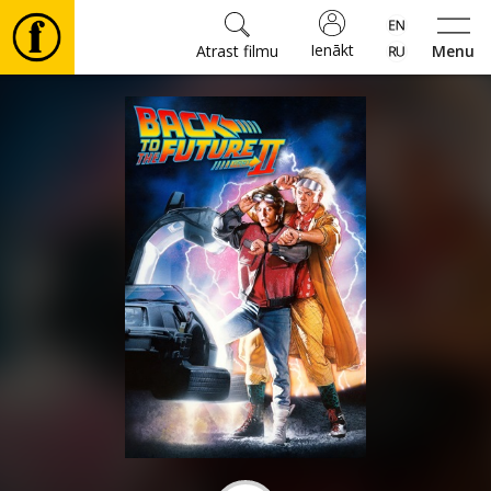
Ienākt
Atrast filmu
Menu
Filmas
🎵
Biļetes
Kultūra
Pasākumi
Ziņas