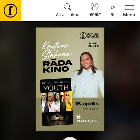
Ienākt
Atrast filmu
Menu
Filmas
🎵
Biļetes
Kultūra
Pasākumi
Ziņas