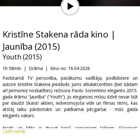
Dāvanu
kartes
Uzkodas
Kristīne Stakena rāda kino |
Jaunība (2015)
B2B
Youth (2015)
Kino
1h 58min
|
Drāma
|
Kino no:
16.04.2026
Klubs
Pazīstamā TV personība, pasākumu vadītāja, podkāstere un
autore Kristīne Stakena piedāvās jums atkalatcerēties (bet kādam
arī pirmoreiz noskatīties) režisora Paolo Sorrentino eleganto 2015.
gada drāmu “Jaunība” (“Youth”). Jo elegances mūsu dzīvē nevar būt
par daudz! Skaisti aktieri, iedvesmojoša vide un filmas ritms, kas
atstāj laiku pārdomām un patīkamai pēcgaršai - mūs gaida
elegants vakars.
Freds un Miks ir draugi kopš senseniem laikiem. Slavenais
Lasīt vairāk
komponists un diriģents Freds atsakās no Elizabetes II