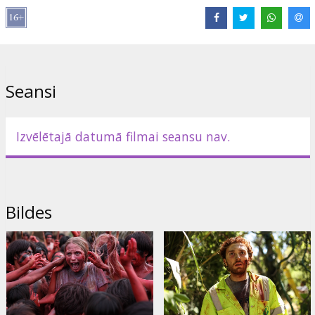
Režisors:
Eli Roth
Lomās:
Lorenza Izzo
,
Ariel Levy
,
Aaron Burns
,
Sky Ferreira
,
Nicolas Martinez
,
Kirby Bliss Blanton
Saites:
IMDB
,
Facebook
,
Oficiālā mājas lapa
Seansi
Izvēlētajā datumā filmai seansu nav.
Bildes