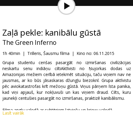
Dāvanu
kartes
Uzkodas
Zaļā pekle: kanibālu gūstā
The Green Inferno
B2B
1h 40min
|
Trilleris, Šausmu filma
|
Kino no:
06.11.2015
Kino
Grupa studentu cenšas pasargāt no izmiršanas civilizācijas
neskartu senu indiāņu ciltiAktīvisti no Ņujorkas dodas uz
Klubs
Amazonijas mežiem cerībā ietekmēt situāciju, taču viņiem nav ne
jausmas, ar ko būs jāsaskaras džungļu biezoknī. Grupa aktīvistu
pēc aviokatastrofas krīt mežoņu gūstā. Viņus pārņem īsta panika,
kad viņi apjauš, kur nokļuvuši un kas viņiem draud. Cilts, kuru
jaunekļi centušies pasargāt no izmiršanas, praktizē kanibālismu.
Filma angļu valodā ar subtitriem latviešu un krievu valodā.
Lasīt vairāk
Izplatītājs:
Garsu pasaulio irasai UAB