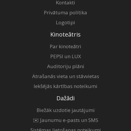
Kontakti
Privātuma politika
Logotipi
Kinoteātris
Par kinoteātri
PEPSI un LUX
Auditoriju plāni
Atrašanās vieta un stāvvietas
Iekšējās kārtības noteikumi
Dažādi
Biežāk uzdotie jautājumi
✉️ Jaunumu e-pasts un SMS
Sistēmas lietošanas noteikumi