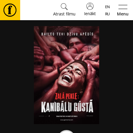
Ienākt
Atrast filmu
Menu
Filmas
🎵
Biļetes
Kultūra
Pasākumi
Ziņas