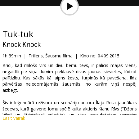
Dāvanu
kartes
Uzkodas
Tuk-tuk
Knock Knock
B2B
1h 39min
|
Trilleris, Šausmu filma
|
Kino no:
04.09.2015
Kino
Brīdī, kad mīlošs vīrs un divu bērnu tēvs, ir palicis mājās viens,
negaidīti pie viņa durvīm pieklauvē divas jaunas sievietes, lūdzot
Klubs
palīdzību. Kas sākās kā laipns žests, turpinās kā pavešana, līdz
pārvēršas neiedomājamās šausmās, no kurām viņš nespēj
aizbēgt.
Šis ir leģendārā režisora un scenāriju autora Īlaja Rota jaunākais
šedevrs, kurā galveno lomu spēlē kulta aktieris Kianu Rīvs ("Džons
Viks" un "Matrikss" triloģija), un viņa atveidotajam varonim
Lasīt vairāk
šausmas iedveš Ana de Armas un Lorensa Izo.
Filma angļu valodā ar subtitriem latviešu un krievu valodā.