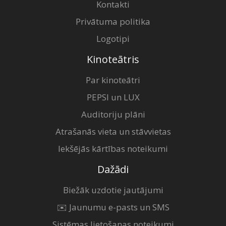
Kontakti
Privātuma politika
Logotipi
Kinoteātris
Par kinoteātri
PEPSI un LUX
Auditoriju plāni
Atrašanās vieta un stāvvietas
Iekšējās kārtības noteikumi
Dažādi
Biežāk uzdotie jautājumi
✉️ Jaunumu e-pasts un SMS
Sistēmas lietošanas noteikumi