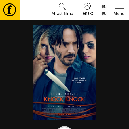
Ienākt
Atrast filmu
Menu
Filmas
🎵
Biļetes
Kultūra
Pasākumi
Ziņas