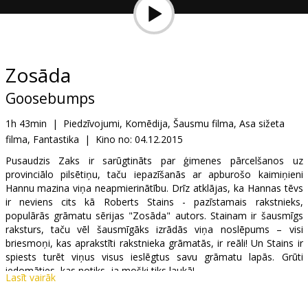
Dāvanu
kartes
Uzkodas
Zosāda
Goosebumps
B2B
1h 43min
|
Piedzīvojumi, Komēdija, Šausmu filma, Asa sižeta
filma, Fantastika
|
Kino no:
04.12.2015
Kino
Klubs
Pusaudzis Zaks ir sarūgtināts par ģimenes pārcelšanos uz
provinciālo pilsētiņu, taču iepazīšanās ar apburošo kaimiņieni
Hannu mazina viņa neapmierinātību. Drīz atklājas, ka Hannas tēvs
ir neviens cits kā Roberts Stains - pazīstamais rakstnieks,
populārās grāmatu sērijas "Zosāda" autors. Stainam ir šausmīgs
raksturs, taču vēl šausmīgāks izrādās viņa noslēpums – visi
briesmoņi, kas aprakstīti rakstnieka grāmatās, ir reāli! Un Stains ir
spiests turēt viņus visus ieslēgtus savu grāmatu lapās. Grūti
iedomāties, kas notiks, ja mošķi tiks laukā!
Lasīt vairāk
Filma angļu valodā ar subtitriem latviešu un krievu valodā.