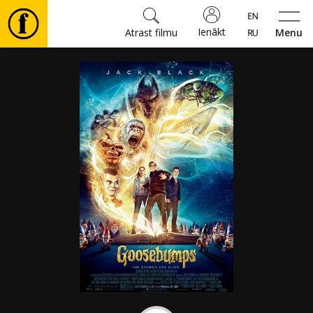
Ienākt
Atrast filmu
Menu
Filmas
🎵
Biļetes
Kultūra
Pasākumi
Ziņas