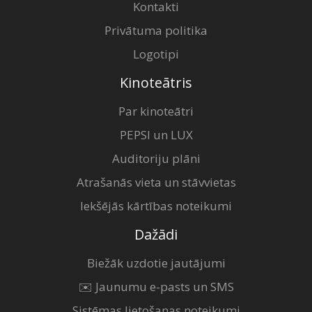
Kontakti
Privātuma politika
Logotipi
Kinoteātris
Par kinoteātri
PEPSI un LUX
Auditoriju plāni
Atrašanās vieta un stāvvietas
Iekšējās kārtības noteikumi
Dažādi
Biežāk uzdotie jautājumi
✉️ Jaunumu e-pasts un SMS
Sistēmas lietošanas noteikumi