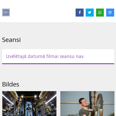
Saites:
IMDB
,
Facebook
,
Oficiālā mājas lapa
Seansi
Izvēlētajā datumā filmai seansu nav.
Bildes