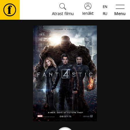
Ienākt
Atrast filmu
Menu
Filmas
🎵
Biļetes
Kultūra
Pasākumi
Ziņas