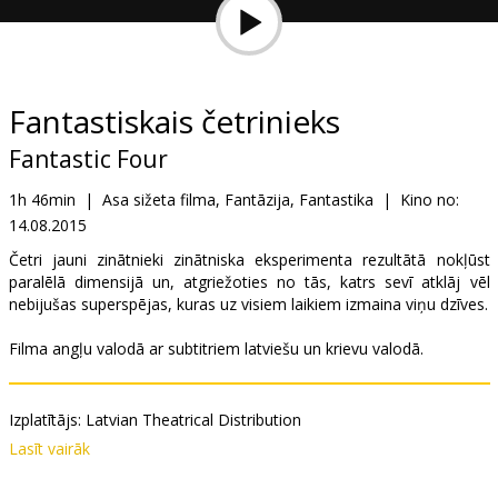
Dāvanu
kartes
Uzkodas
Fantastiskais četrinieks
Fantastic Four
B2B
1h 46min
|
Asa sižeta filma, Fantāzija, Fantastika
|
Kino no:
14.08.2015
Kino
Klubs
Četri jauni zinātnieki zinātniska eksperimenta rezultātā nokļūst
paralēlā dimensijā un, atgriežoties no tās, katrs sevī atklāj vēl
nebijušas superspējas, kuras uz visiem laikiem izmaina viņu dzīves.
Filma angļu valodā ar subtitriem latviešu un krievu valodā.
Izplatītājs:
Latvian Theatrical Distribution
Režisors:
Josh Trank
Lasīt vairāk
Lomās:
Miles Teller
,
Michael B. Jordan
,
Kate Mara
,
Jamie Bell
,
Toby Kebbell
,
Reg E. Cathey
,
Tim Blake Nelson