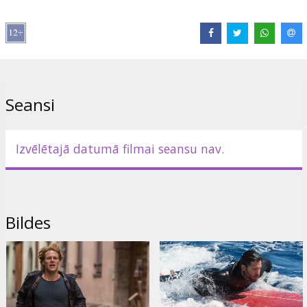
Režisors:
Ericson Core
Lomās:
Édgar Ramírez
,
Luke Bracey
,
Teresa Palmer
,
Ray
Winstone
Saites:
Oficiālā mājas lapa
,
IMDB
,
Facebook
Seansi
Izvēlētajā datumā filmai seansu nav.
Bildes