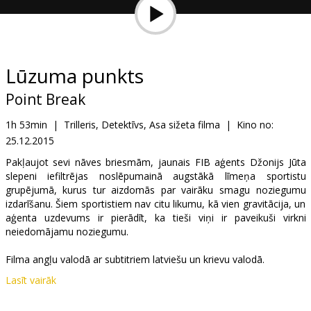
Dāvanu
kartes
Uzkodas
Lūzuma punkts
Point Break
B2B
1h 53min
|
Trilleris, Detektīvs, Asa sižeta filma
|
Kino no:
25.12.2015
Kino
Klubs
Pakļaujot sevi nāves briesmām, jaunais FIB aģents Džonijs Jūta
slepeni iefiltrējas noslēpumainā augstākā līmeņa sportistu
grupējumā, kurus tur aizdomās par vairāku smagu noziegumu
izdarīšanu. Šiem sportistiem nav citu likumu, kā vien gravitācija, un
aģenta uzdevums ir pierādīt, ka tieši viņi ir paveikuši virkni
neiedomājamu noziegumu.
Filma angļu valodā ar subtitriem latviešu un krievu valodā.
Lasīt vairāk
Izplatītājs:
Acme Film SIA