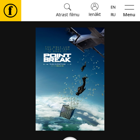
Ienākt
Atrast filmu
Menu
Filmas
🎵
Biļetes
Kultūra
Pasākumi
Ziņas