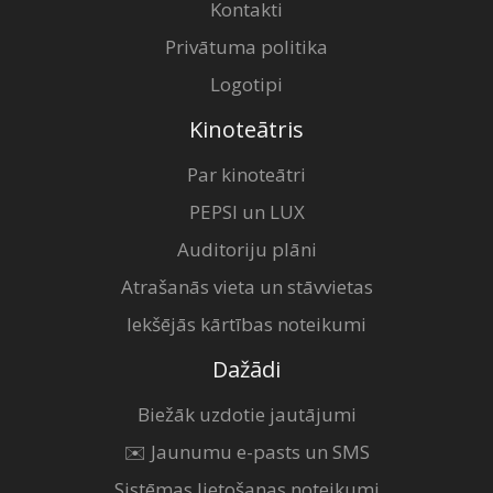
Kontakti
Privātuma politika
Logotipi
Kinoteātris
Par kinoteātri
PEPSI un LUX
Auditoriju plāni
Atrašanās vieta un stāvvietas
Iekšējās kārtības noteikumi
Dažādi
Biežāk uzdotie jautājumi
✉️ Jaunumu e-pasts un SMS
Sistēmas lietošanas noteikumi