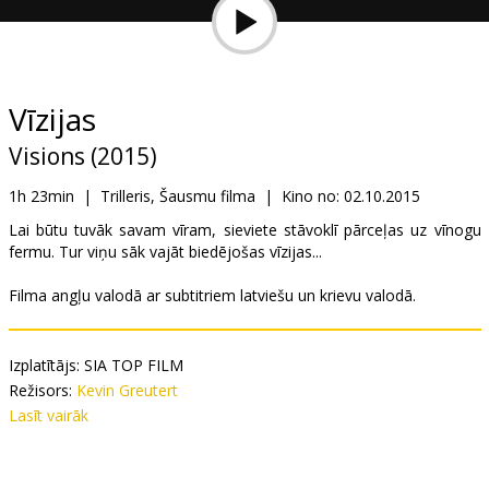
Dāvanu
kartes
Uzkodas
Vīzijas
Visions (2015)
B2B
1h 23min
|
Trilleris, Šausmu filma
|
Kino no:
02.10.2015
Kino
Lai būtu tuvāk savam vīram, sieviete stāvoklī pārceļas uz vīnogu
fermu. Tur viņu sāk vajāt biedējošas vīzijas...
Klubs
Filma angļu valodā ar subtitriem latviešu un krievu valodā.
Izplatītājs:
SIA TOP FILM
Režisors:
Kevin Greutert
Lomās:
Lasīt vairāk
Isla Fisher
,
Gillian Jacobs
,
Jim Parsons
,
Anson Mount
Saites:
IMDB