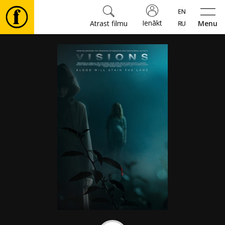
Ienākt
Atrast filmu
Menu
Filmas
🎵
Biļetes
Kultūra
Pasākumi
Ziņas