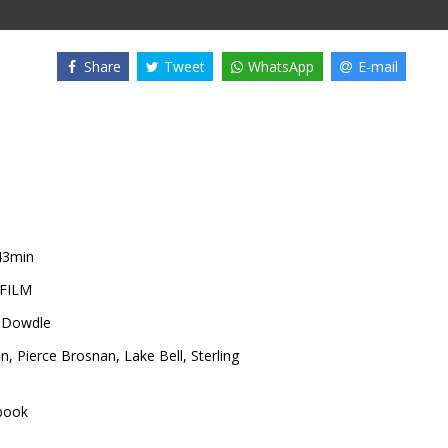
Share
Tweet
WhatsApp
E-mail
43min
 FILM
k Dowdle
on
,
Pierce Brosnan
,
Lake Bell
,
Sterling
book