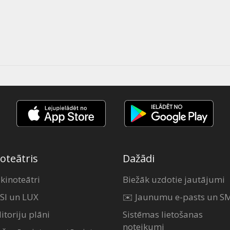
oteātris
Dažādi
 kinoteātri
Biežāk uzdotie jautājumi
SI un LUX
✉️ Jaunumu e-pasts un S
itoriju plāni
Sistēmas lietošanas
noteikumi