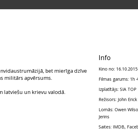
Info
Kino no:
16.10.2015
nvidaustrumāzijā, bet mierīga dzīve
as militārs apvērsums.
Filmas garums:
1h 
Izplatītājs:
SIA TOP
m latviešu un krievu valodā.
Režisors:
John Eric
Lomās:
Owen Wils
Jerins
Saites:
IMDB
,
Face