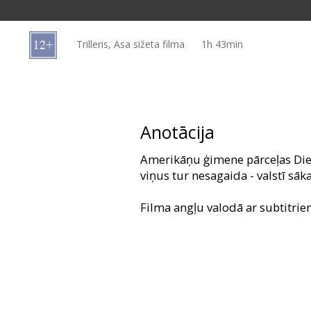
Dāvanu
kartes
Trilleris, Asa sižeta filma
1h 43min
Uzkodas
B2B
Anotācija
Kino
Amerikāņu ģimene pārceļas Die
Klubs
viņus tur nesagaida - valstī sāk
Filma angļu valodā ar subtitrie