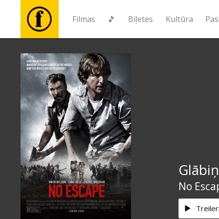
Filmas
🎵
Biļetes
Kultūra
Pas
Filmas
🎵
Biļetes
Kultūra
Glābiņ
Pasākumi
No Esca
Ziņas
Treiler