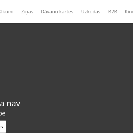
ākumi
Ziņas
Dāvanu kartes
Uzkodas
B2B
Kin
a nav
pe
is