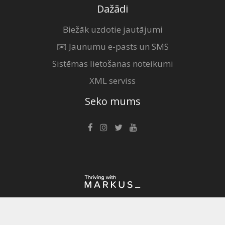
Dažādi
Biežāk uzdotie jautājumi
✉️ Jaunumu e-pasts un SMS
Sistēmas lietošanas noteikumi
XML serviss
Seko mums