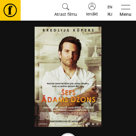
Ienākt
Atrast filmu
Menu
Filmas
🎵
Biļetes
Kultūra
Pasākumi
Ziņas