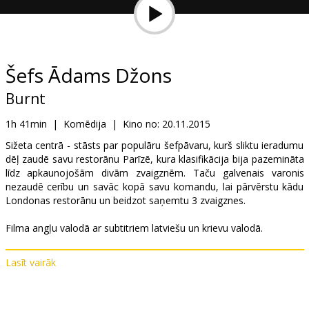
Dāvanu
kartes
Uzkodas
Šefs Ādams Džons
Burnt
B2B
1h 41min
|
Komēdija
|
Kino no:
20.11.2015
Kino
Sižeta centrā - stāsts par populāru šefpāvaru, kurš sliktu ieradumu
dēļ zaudē savu restorānu Parīzē, kura klasifikācija bija pazemināta
Klubs
līdz apkaunojošām divām zvaigznēm. Taču galvenais varonis
nezaudē cerību un savāc kopā savu komandu, lai pārvērstu kādu
Londonas restorānu un beidzot saņemtu 3 zvaigznes.
Filma angļu valodā ar subtitriem latviešu un krievu valodā.
Lasīt vairāk
Izplatītājs:
SIA TOP FILM
Režisors:
John Wells
Lomās:
Bradley Cooper
,
Sienna Miller
,
Omar Sy
,
Daniel Brühl
,