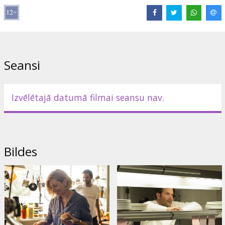
Riccardo Scamarcio
,
Jamie Dornan
,
Uma Thurman
,
Emma
Thompson
Saites:
IMDB
,
Oficiālā mājas lapa
Seansi
Izvēlētajā datumā filmai seansu nav.
Bildes