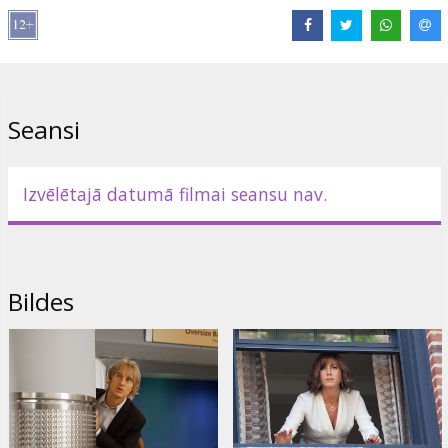
Režisors:
Peter Bogdanovich
Lomās:
Owen Wilson
,
Imogen Poots
,
Kathryn Hahn
,
Will Forte
,
Rhys Ifans
,
Jennifer Aniston
Saites:
IMDB
,
Oficiālā mājas lapa
,
Facebook
Seansi
Izvēlētajā datumā filmai seansu nav.
Bildes