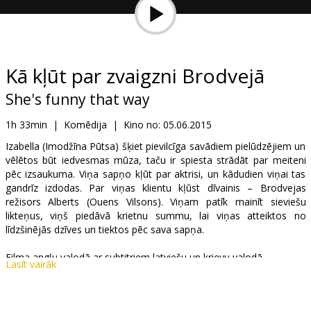
Dāvanu
kartes
Uzkodas
Kā kļūt par zvaigzni Brodvejā
She's funny that way
B2B
1h 33min
|
Komēdija
|
Kino no:
05.06.2015
Kino
Izabella (Imodžīna Pūtsa) šķiet pievilcīga savādiem pielūdzējiem un
vēlētos būt iedvesmas mūza, taču ir spiesta strādāt par meiteni
Klubs
pēc izsaukuma. Viņa sapņo kļūt par aktrisi, un kādudien viņai tas
gandrīz izdodas. Par viņas klientu kļūst dīvainis – Brodvejas
režisors Alberts (Ouens Vilsons). Viņam patīk mainīt sieviešu
likteņus, viņš piedāvā krietnu summu, lai viņas atteiktos no
līdzšinējās dzīves un tiektos pēc sava sapņa.
Filma angļu valodā ar subtitriem latviešu un krievu valodā.
Lasīt vairāk
Izplatītājs:
Garsu pasaulio irasai UAB