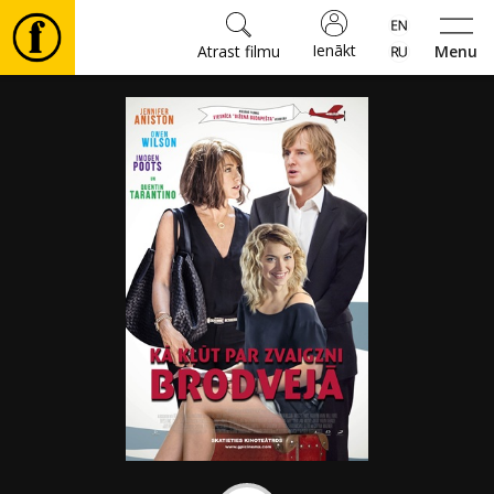
Ienākt
Atrast filmu
Menu
Filmas
🎵
Biļetes
Kultūra
Pasākumi
Ziņas