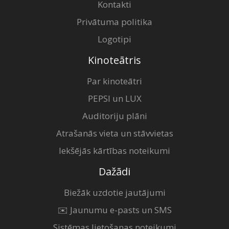
Kontakti
Privātuma politika
Logotipi
Kinoteātris
Par kinoteātri
PEPSI un LUX
Auditoriju plāni
Atrašanās vieta un stāvvietas
Iekšējās kārtības noteikumi
Dažādi
Biežāk uzdotie jautājumi
✉️ Jaunumu e-pasts un SMS
Sistēmas lietošanas noteikumi