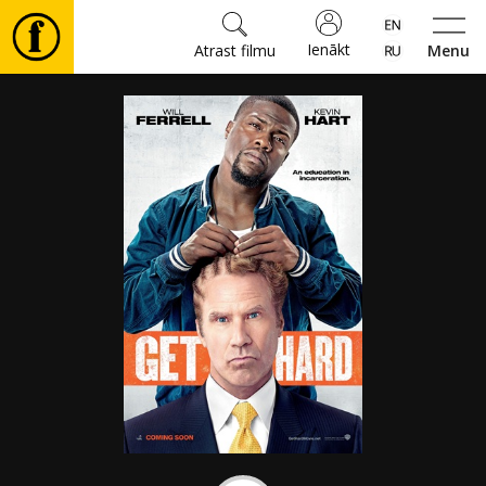
Ienākt
Atrast filmu
Menu
Filmas
🎵
Biļetes
Kultūra
Pasākumi
Ziņas