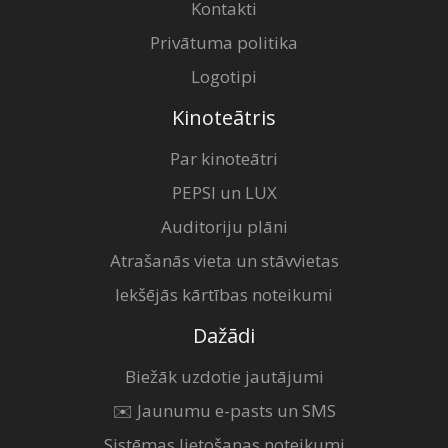
Kontakti
Privātuma politika
Logotipi
Kinoteātris
Par kinoteātri
PEPSI un LUX
Auditoriju plāni
Atrašanās vieta un stāvvietas
Iekšējās kārtības noteikumi
Dažādi
Biežāk uzdotie jautājumi
✉️ Jaunumu e-pasts un SMS
Sistēmas lietošanas noteikumi