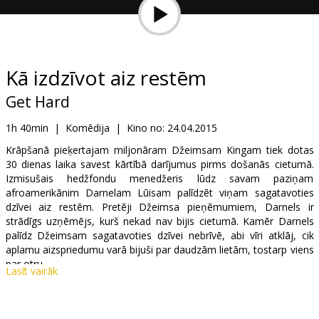
Dāvanu
kartes
Uzkodas
Kā izdzīvot aiz restēm
Get Hard
B2B
1h 40min
|
Komēdija
|
Kino no:
24.04.2015
Kino
Krāpšanā pieķertajam miljonāram Džeimsam Kingam tiek dotas
30 dienas laika savest kārtībā darījumus pirms došanās cietumā.
Klubs
Izmisušais hedžfondu menedžeris lūdz savam paziņam
afroamerikānim Darnelam Lūisam palīdzēt viņam sagatavoties
dzīvei aiz restēm. Pretēji Džeimsa pieņēmumiem, Darnels ir
strādīgs uzņēmējs, kurš nekad nav bijis cietumā. Kamēr Darnels
palīdz Džeimsam sagatavoties dzīvei nebrīvē, abi vīri atklāj, cik
aplamu aizspriedumu varā bijuši par daudzām lietām, tostarp viens
par otru.
Lasīt vairāk
Filma angļu valodā ar subtitriem latviešu un krievu valodā.