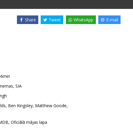
Share
Tweet
WhatsApp
E-mail
56min
nemas, SIA
ingh
lds
,
Ben Kingsley
,
Matthew Goode
,
MDB
,
Oficiālā mājas lapa