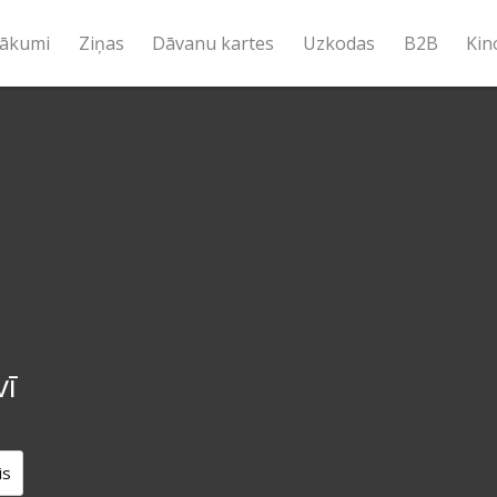
ākumi
Ziņas
Dāvanu kartes
Uzkodas
B2B
Kin
vī
s
is