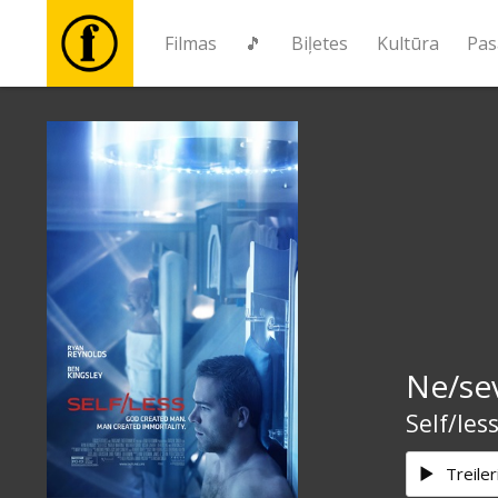
Filmas
🎵
Biļetes
Kultūra
Pas
Filmas
🎵
Biļetes
Kultūra
Ne/se
Pasākumi
Self/les
Ziņas
Treiler