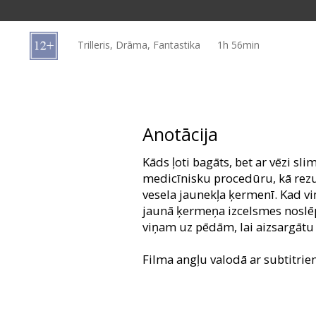
Dāvanu
kartes
Trilleris, Drāma, Fantastika
1h 56min
Uzkodas
B2B
Anotācija
Kino
Kāds ļoti bagāts, bet ar vēzi sli
Klubs
medicīnisku procedūru, kā rezul
vesela jaunekļa ķermenī. Kad viņ
jaunā ķermeņa izcelsmes noslēp
viņam uz pēdām, lai aizsargātu 
Filma angļu valodā ar subtitrie