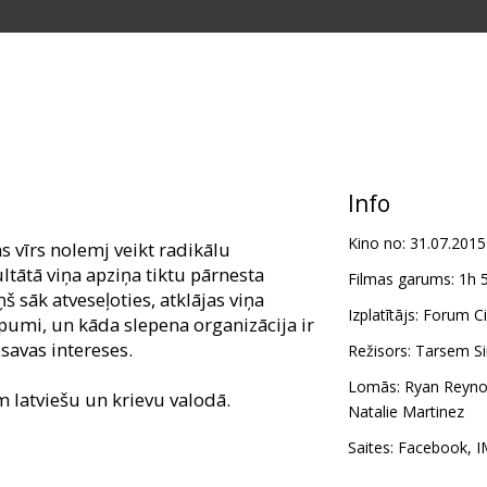
Info
Kino no:
31.07.2015
ms vīrs nolemj veikt radikālu
tātā viņa apziņa tiktu pārnesta
Filmas garums:
1h 
š sāk atveseļoties, atklājas viņa
Izplatītājs:
Forum Ci
umi, un kāda slepena organizācija ir
savas intereses.
Režisors:
Tarsem S
Lomās:
Ryan Reyno
m latviešu un krievu valodā.
Natalie Martinez
Saites:
Facebook
,
I