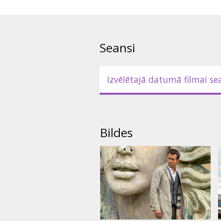
Seansi
Izvēlētajā datumā filmai se
Bildes