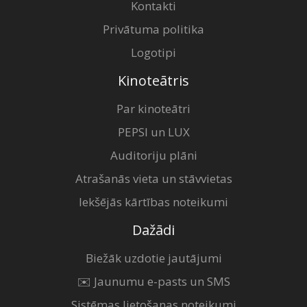
Kontakti
Privātuma politika
Logotipi
Kinoteātris
Par kinoteātri
PEPSI un LUX
Auditoriju plāni
Atrašanās vieta un stāvvietas
Iekšējās kārtības noteikumi
Dažādi
Biežāk uzdotie jautājumi
✉️ Jaunumu e-pasts un SMS
Sistēmas lietošanas noteikumi