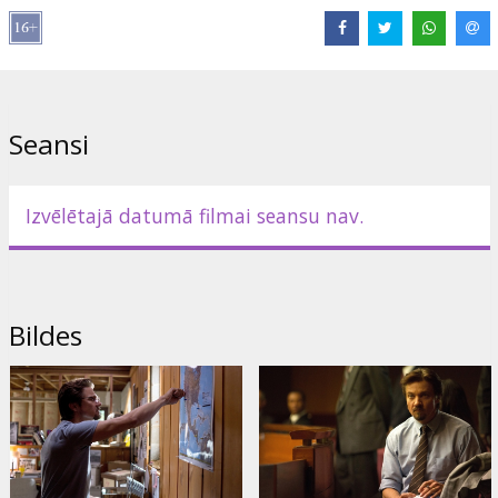
Režisors:
Michael Cuesta
Lomās:
Jeremy Renner
,
Rosemarie DeWitt
,
Ray Liotta
,
Tim Blake
Nelson
,
Barry Pepper
,
Oliver Platt
,
Michael Sheen
,
Paz Vega
,
Michael K. Williams
,
Mary Elizabeth Winstead
,
Andy Garcia
Saites:
IMDB
,
Facebook
,
Oficiālā mājas lapa
Seansi
Izvēlētajā datumā filmai seansu nav.
Bildes