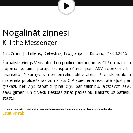
Dāvanu
kartes
Uzkodas
Nogalināt ziņnesi
Kill the Messenger
B2B
1h 52min
|
Trilleris, Detektīvs, Biogrāfija
|
Kino no:
27.03.2015
Kino
Žurnālists Gerijs Vebs atrod un publicē pierādījumus CIP dalībai liela
apjoma kokaīna partiju transportēšanai pāri ASV robežām, lai
Klubs
finansētu Nikaragvas nemiernieku aktivitātes. Pēc skandalozā
materiāla publicēšanas žurnālists CIP spiediena rezultātā kļūst par
grēkāzi, bet viņš tāpat turpina cīņu par taisnību, aizstāvot sevi,
savu ģimeni un cilvēku tiesības zināt patiesību. Balstīts uz patiesu
stāstu.
Filma angļu valodā ar subtitriem latviešu un krievu valodā.
Lasīt vairāk
Izplatītājs:
Kinoblogeri, SIA