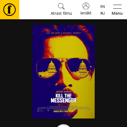
Ienākt
Atrast filmu
Menu
Filmas
🎵
Biļetes
Kultūra
Pasākumi
Ziņas