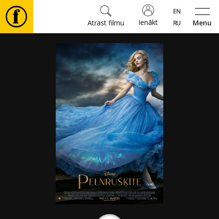
Ienākt
Atrast filmu
Menu
Filmas
🎵
Biļetes
Kultūra
Pasākumi
Ziņas