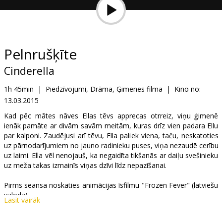
Dāvanu
kartes
Uzkodas
Pelnrušķīte
Cinderella
B2B
1h 45min
|
Piedzīvojumi, Drāma, Ģimenes filma
|
Kino no:
13.03.2015
Kino
Klubs
Kad pēc mātes nāves Ellas tēvs apprecas otrreiz, viņu ģimenē
ienāk pamāte ar divām savām meitām, kuras drīz vien padara Ellu
par kalponi. Zaudējusi arī tēvu, Ella paliek viena, taču, neskatoties
uz pārnodarījumiem no jauno radinieku puses, viņa nezaudē cerību
uz laimi. Ella vēl nenojauš, ka negaidīta tikšanās ar daiļu svešinieku
uz meža takas izmainīs viņas dzīvi līdz nepazīšanai.
Pirms seansa noskaties animācijas īsfilmu "Frozen Fever" (latviešu
valodā).
Lasīt vairāk
Filma angļu valodā ar subtitriem latviešu un krievu valodā.