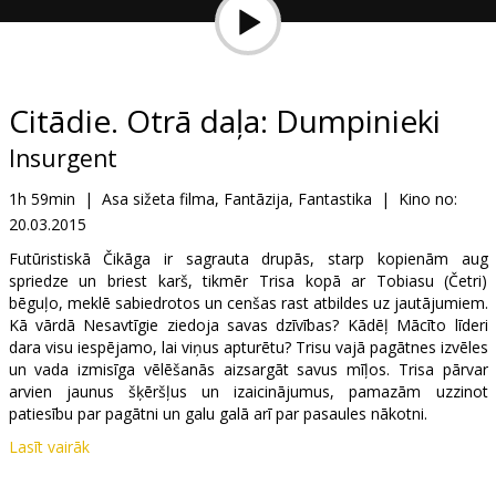
Dāvanu
kartes
Uzkodas
Citādie. Otrā daļa: Dumpinieki
Insurgent
B2B
1h 59min
|
Asa sižeta filma, Fantāzija, Fantastika
|
Kino no:
20.03.2015
Kino
Klubs
Futūristiskā Čikāga ir sagrauta drupās, starp kopienām aug
spriedze un briest karš, tikmēr Trisa kopā ar Tobiasu (Četri)
bēguļo, meklē sabiedrotos un cenšas rast atbildes uz jautājumiem.
Kā vārdā Nesavtīgie ziedoja savas dzīvības? Kādēļ Mācīto līderi
dara visu iespējamo, lai viņus apturētu? Trisu vajā pagātnes izvēles
un vada izmisīga vēlēšanās aizsargāt savus mīļos. Trisa pārvar
arvien jaunus šķēršļus un izaicinājumus, pamazām uzzinot
patiesību par pagātni un galu galā arī par pasaules nākotni.
Lasīt vairāk
Filma angļu valodā ar subtitriem latviešu un krievu valodā.