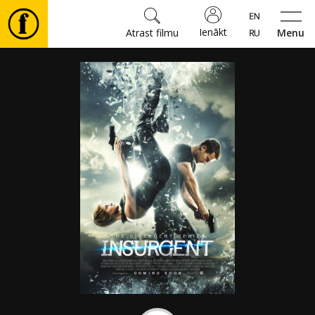
Ienākt
Atrast filmu
Menu
Filmas
🎵
Biļetes
Kultūra
Pasākumi
Ziņas