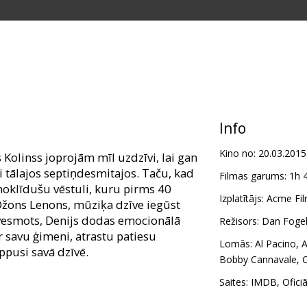
Info
Kino no:
20.03.2015
Kolinss joprojām mīl uzdzīvi, lai gan
ši tālajos septiņdesmitajos. Taču, kad
Filmas garums:
1h 
noklīdušu vēstuli, kuru pirms 40
Izplatītājs:
Acme Fil
Džons Lenons, mūziķa dzīve iegūst
dvesmots, Denijs dodas emocionālā
Režisors:
Dan Foge
r savu ģimeni, atrastu patiesu
Lomās:
Al Pacino
,
A
ppusi savā dzīvē.
Bobby Cannavale
,
m latviešu un krievu valodā.
Saites:
IMDB
,
Ofici