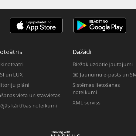
oteātris
Dažādi
 kinoteātri
Biežāk uzdotie jautājumi
SI un LUX
✉️ Jaunumu e-pasts un S
itoriju plāni
Sistēmas lietošanas
noteikumi
ašanās vieta un stāvvietas
XML serviss
šējās kārtības noteikumi