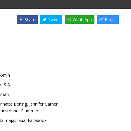
Share
Tweet
WhatsApp
E-mail
46min
m SIA
lman
nnette Bening
,
Jennifer Garner
,
Christopher Plummer
ālā mājas lapa
,
Facebook