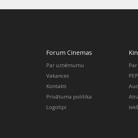
Forum Cinemas
Kin
Par uzņēmumu
Par
Vakances
PEP
Kontakti
Aud
Privātuma politika
Atr
Logotipi
Iek