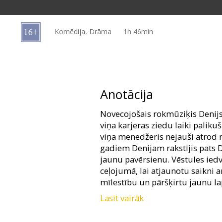
Dāvanu
kartes
Komēdija, Drāma
1h 46min
Uzkodas
B2B
Anotācija
Kino
Novecojošais rokmūziķis Denijs 
Klubs
viņa karjeras ziedu laiki paliku
viņa menedžeris nejauši atrod 
gadiem Denijam rakstījis pats 
jaunu pavērsienu. Vēstules ie
ceļojumā, lai atjaunotu saikni a
mīlestību un pāršķirtu jaunu la
Lasīt vairāk
Filma angļu valodā ar subtitrie