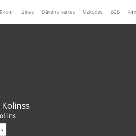
ākumi
Ziņas
Dāvanu kartes
Uzkodas
B2B
Kin
 Kolinss
llins
is