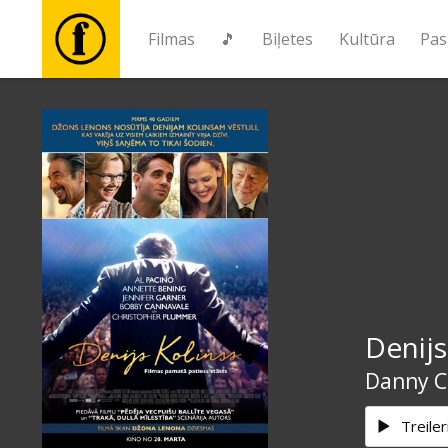
Filmas
🎵
Biļetes
Kultūra
Pas
Filmas
🎵
Biļetes
Kultūra
Denijs
Pasākumi
Danny Co
Ziņas
Treiler