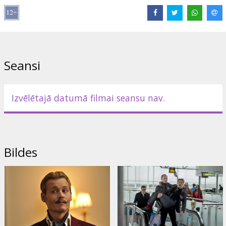
seifa, kas pilns ar nacistu nolaupītajiem zelta stieņiem. Filma
"Mortekajs" ir pasaulslavenā rakstnieka Kirila Bonfiljoli darba
"Mortekaja lielā ūsu mistērija" ekranizējums.
Piedzīvojumu komēdiju "Mortekajs" režisējis Deivids Keps ("Ātrā
piegāde", "Slepenais logs"). Titullomu spēlē Džonijs Deps
Seansi
("Transcendence", "Vientuļais reindžers", "Karību jūras pirāti").
Kopā ar viņu filmā piedalās Gvineta Paltrova ("Dzelzs vīrs",
"Atriebēji", "Infekcija"), Obrija Plaza ("Skots Pilgrims pret pasauli"),
Jūens Makgregors ("Neiespējamais", "Augusts: Osedžas zeme",
Izvēlētajā datumā filmai seansu nav.
"Tas notika Jemenā"), Pols Betanijs ("Dzelzs vīrs", "Atriebēji",
"Transcendence") un Olīvija Manna ("Atpestī mūs no ļauna",
"Maģiskais Maiks", "Nezinu, kā viņa to dara"). Šis ir režisora Kepa
un aktiera Depa otrais kopdarbs.
Bildes
Filma angļu valodā ar subtitriem latviešu un krievu valodā.
Izplatītājs:
Acme Film SIA
Režisors:
David Koepp
Lomās:
Johnny Depp
,
Gwyneth Paltrow
,
Ewan McGregor
,
Olivia
Munn
,
Jeff Goldblum
,
Paul Bettany