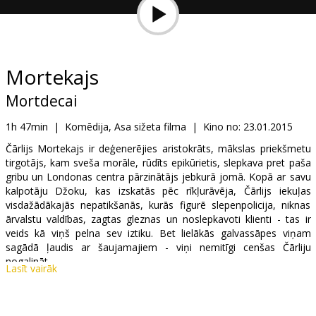
Dāvanu
kartes
Uzkodas
Mortekajs
Mortdecai
B2B
1h 47min
|
Komēdija, Asa sižeta filma
|
Kino no:
23.01.2015
Kino
Čārlijs Mortekajs ir deģenerējies aristokrāts, mākslas priekšmetu
tirgotājs, kam sveša morāle, rūdīts epikūrietis, slepkava pret paša
Klubs
gribu un Londonas centra pārzinātājs jebkurā jomā. Kopā ar savu
kalpotāju Džoku, kas izskatās pēc rīkļurāvēja, Čārlijs iekuļas
visdažādākajās nepatikšanās, kurās figurē slepenpolicija, niknas
ārvalstu valdības, zagtas gleznas un noslepkavoti klienti - tas ir
veids kā viņš pelna sev iztiku. Bet lielākās galvassāpes viņam
sagādā ļaudis ar šaujamajiem - viņi nemitīgi cenšas Čārliju
nogalināt....
Lasīt vairāk
Čārlijs Mortekajs šķērso puspasauli, bruņojies vien ar savu šarmu,
cerībā pirmais atrast gleznu, kurā it kā esot atslēga no bankas