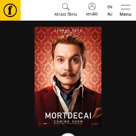
Ienākt
Atrast filmu
Menu
Filmas
🎵
Biļetes
Kultūra
Pasākumi
Ziņas