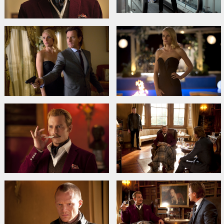
Saites:
IMDB
,
Facebook
,
Oficiālā mājas lapa